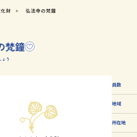
文化財
弘法寺の梵鐘
の梵鐘
こ
の
しょう
文
化
財
を
員数
お
気
地域
に
入
り
所在地
に
追