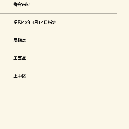
鎌倉前期
昭和40年4月14日指定
県指定
⼯芸品
上中区