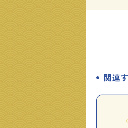
関連
種
指
類
定
別