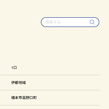
検
索
す
る
1口
伊都地域
橋本市高野口町