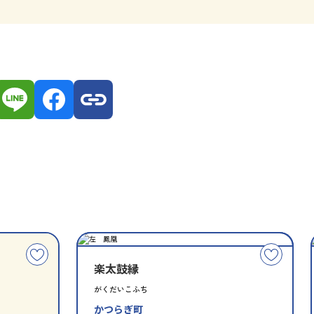
種
指
類
定
こ
こ
別
楽太鼓縁
の
の
文
文
がくだいこふち
化
化
かつらぎ町