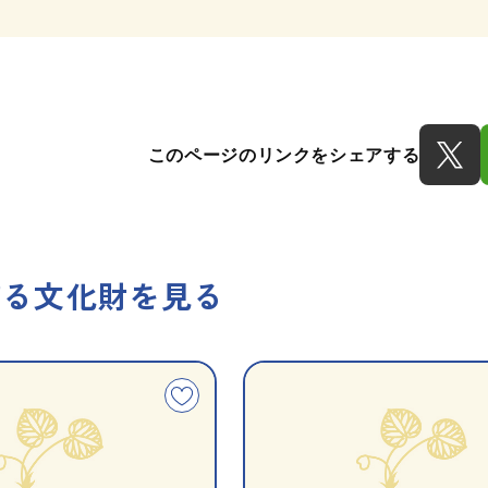
このページのリンクをシェアする
する文化財を見る
種
指
類
定
こ
別
の
文
化