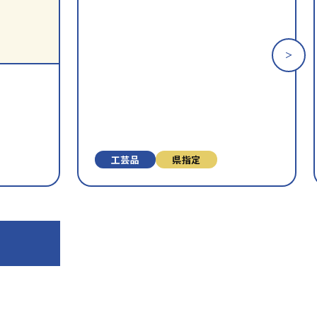
財
財
を
を
お
お
気
気
に
に
入
入
り
り
に
に
追
追
加
加
⼯芸品
県指定