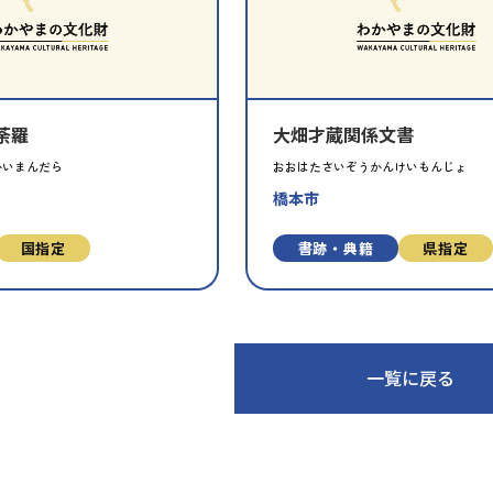
財
を
お
気
に
荼羅
大畑才蔵関係文書
入
り
かいまんだら
おおはたさいぞうかんけいもんじょ
に
橋本市
追
加
国指定
書跡・典籍
県指定
一覧に戻る