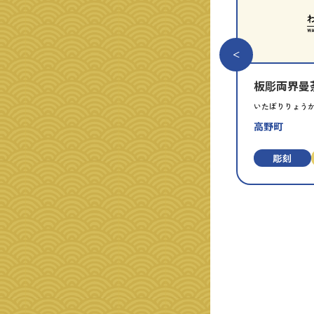
板彫両界曼
いたぼりりょう
高野町
彫刻