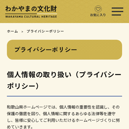
ス
マ
ホ
お気に入り
メ
ニ
文化財をさがす
ホーム
プライバシーポリシー
ュ
ー
文化財マップ
を
プライバシーポリシー
開
く
テーマからさがす
個人情報の取り扱い（プライバシー
注目の文化財
ポリシー）
文化財クイズ
和歌山県ホームページでは、個人情報の重要性を認識し、その
文化財をめぐる
保護の徹底を図り、個人情報に関するあらゆる法律等を遵守
し、皆様に安心してご利用いただけるホームページづくりに努
用語集
めていきます。