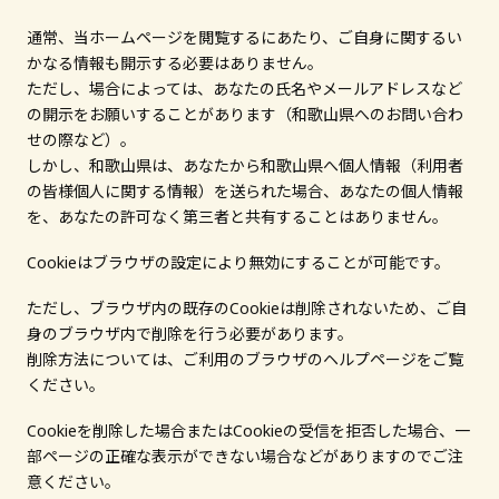
通常、当ホームページを閲覧するにあたり、ご自身に関するい
文化財とは
かなる情報も開示する必要はありません。
ただし、場合によっては、あなたの氏名やメールアドレスなど
の開示をお願いすることがあります（和歌山県へのお問い合わ
和歌山の世界遺産
せの際など）。
しかし、和歌山県は、あなたから和歌山県へ個人情報（利用者
文化財に関する資料
の皆様個人に関する情報）を送られた場合、あなたの個人情報
お知らせ
を、あなたの許可なく第三者と共有することはありません。
サイトの利用方法
Cookieはブラウザの設定により無効にすることが可能です。
プライバシーポリシー
ただし、ブラウザ内の既存のCookieは削除されないため、ご自
サイトマップ
身のブラウザ内で削除を行う必要があります。
削除方法については、ご利用のブラウザのヘルプページをご覧
ください。
Cookieを削除した場合またはCookieの受信を拒否した場合、一
和歌山県教育庁生涯学習局文化遺産課
部ページの正確な表示ができない場合などがありますのでご注
〒640-8585
意ください。