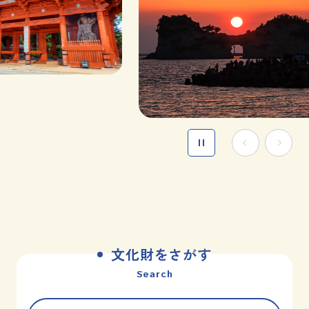
文化財とは
和歌山の世界遺産
文化財に関する資料
お知らせ
サイトの利用方法
プライバシーポリシー
サイトマップ
文化財をさがす
和歌山県教育庁生涯学習局文化遺産課
Search
〒640-8585