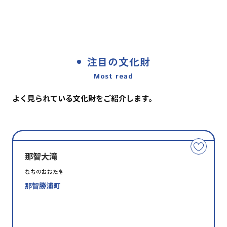
注目の文化財
Most read
よく見られている文化財をご紹介します。
種
指
類
定
こ
別
の
那智大滝
文
なちのおおたき
化
那智勝浦町
財
を
お
気