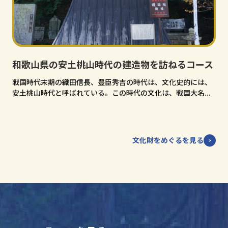
入
り
に
追
加
和歌山県の安土桃山時代の建造物を訪ねるコース
戦国時代末期の織田信長、豊臣秀吉の時代は、文化史的には、
安土桃山時代と呼ばれている。この時代の文化は、戦国大名や
豪商の経済的な発展を反映して豪壮にして雄大な文化で、仏教
色のうすれた現実的な文化だといわれる。県内の神社社殿でも
三船神社や野上八幡神社の本殿など装飾性の高い華麗なものが
多くみられる。
文化財をめぐるを見る