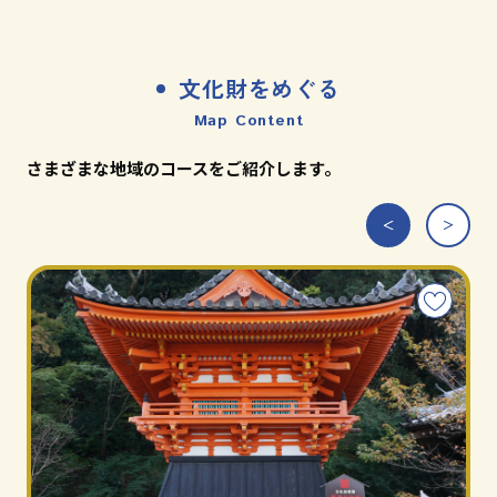
文化財をめぐる
Map Content
さまざまな地域のコースをご紹介します。
こ
の
コ
ー
ス
を
お
気
に