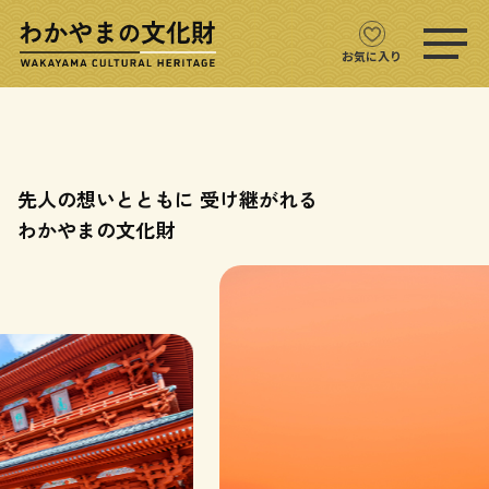
ス
マ
ホ
お気に入り
メ
ニ
文化財をさがす
ュ
ー
文化財マップ
を
先人の想いとともに 受け継がれる
開
く
わかやまの文化財
テーマからさがす
注目の文化財
文化財クイズ
文化財をめぐる
用語集