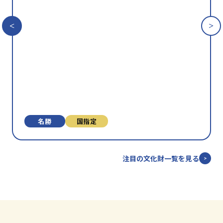
に
入
り
に
追
加
名勝
国指定
注目の文化財一覧を見る