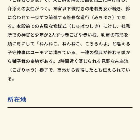
和歌山市小松原通一丁目1番地
介添えの女性がつく。神官以下役付きの老若男女が続き、鈴
に合わせて一歩ずつ前進する悠長な道行（みちゆき）であ
る。本殿前での古風な修祓式（しゅばつしき）に対し、社務
所での神官と少年が2人ずつ巻ござや赤い枕、乳房の布形を
順に肩にして「ねんねこ、ねんねこ、ころろんよ」と唱える
子守神事はユーモアに満ちている。一連の祭典が終わる頃か
ら獅子舞の奉納がある。2時間近く演じられる見事な古座流
（こざりゅう）獅子で、高池から習得したとも伝えられてい
る。
所在地