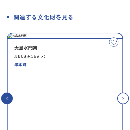
関連する文化財を見る
種
指
類
定
こ
別
の
大島水門祭
文
おおしまみなとまつり
化
串本町
財
を
お
気
に
入
り
に
追
加