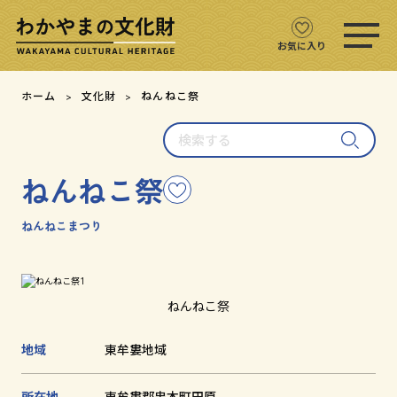
ス
マ
ホ
お気に入り
メ
ニ
文化財をさがす
ホーム
文化財
ねんねこ祭
ュ
ー
検
文化財マップ
を
索
開
す
く
ねんねこ祭
こ
る
テーマからさがす
の
文
ねんねこまつり
注目の文化財
化
財
を
文化財クイズ
お
ねんねこ祭
気
に
文化財をめぐる
地域
東牟婁地域
入
り
用語集
に
所在地
東牟婁郡串本町田原