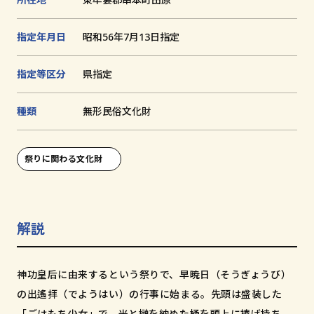
追
加
文化財とは
指定年月日
昭和56年7月13日指定
指定等区分
県指定
和歌山の世界遺産
文化財に関する資料
種類
無形⺠俗⽂化財
お知らせ
サイトの利用方法
祭りに関わる文化財
プライバシーポリシー
サイトマップ
解説
和歌山県教育庁生涯学習局文化遺産課
神功皇后に由来するという祭りで、早暁日（そうぎょうび）
の出遙拝（でようはい）の行事に始まる。先頭は盛装した
〒640-8585
「ごはもち少女」で、米と榊を納めた桶を頭上に捧げ持ち、