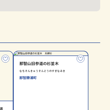
分
指
類
定
こ
こ
別
那智山旧参道の杉並木
の
の
コ
コ
なちさんきゅうさんどうのすぎなみき
ー
ー
那智勝浦町
ス
ス
を
を
お
お
気
気
に
に
道