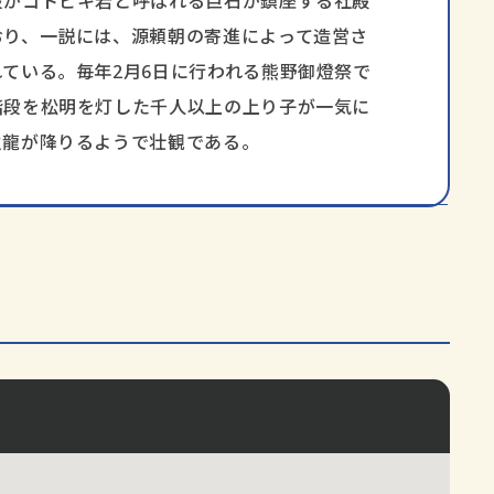
段がゴトビキ岩と呼ばれる巨石が鎮座する社殿
おり、一説には、源頼朝の寄進によって造営さ
ている。毎年2月6日に行われる熊野御燈祭で
階段を松明を灯した千人以上の上り子が一気に
火龍が降りるようで壮観である。