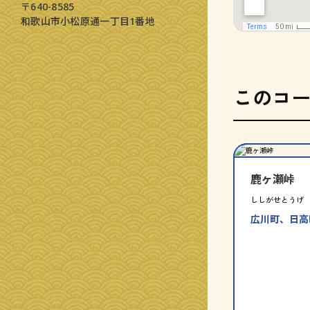
〒640-8585
和歌山市小松原通一丁目1番地
このコ
分
指
類
定
別
鹿ヶ瀬峠
ししがせとうげ
広川町
日高