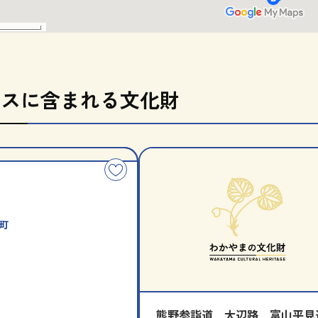
ースに含まれる文化財
分
指
類
定
こ
別
の
コ
ー
町
ス
を
お
気
に
熊野参詣道 大辺路 富山平見