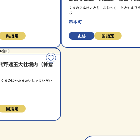
入
くまのさんけいみち おおへち とみやまひ
り
ち
に
串本町
追
加
県指定
史跡
国指定
こ
熊野速玉大社境内（神倉
の
コ
ー
 くまのはやたまたいしゃけいだい
）
ス
を
お
国指定
気
に
入
り
に