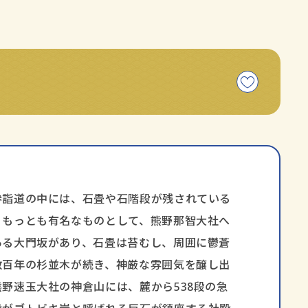
こ
の
コ
ー
ス
を
お
気
参詣道の中には、石畳や石階段が残されている
に
。もっとも有名なものとして、熊野那智大社へ
入
ある大門坂があり、石畳は苔むし、周囲に鬱蒼
り
に
数百年の杉並木が続き、神厳な雰囲気を醸し出
追
野速玉大社の神倉山には、麓から538段の急
加