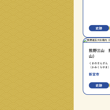
史跡
分
指
類
定
別
熊野三山 
山）
くまのさんざん
（かみくらやま
新宮市
史跡