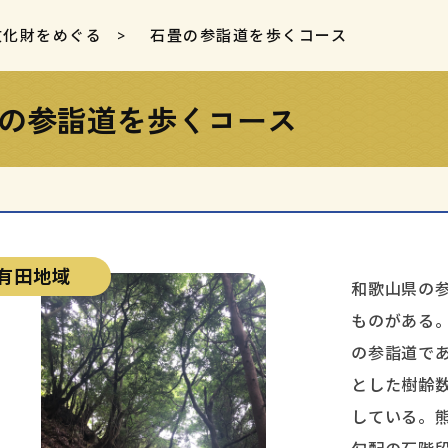
文化財をめぐる
石畳の参詣道を歩くコース
の参詣道を歩くコース
有田地域
和歌山県の
ものがある
の参詣道で
とした樹齢
している。熊