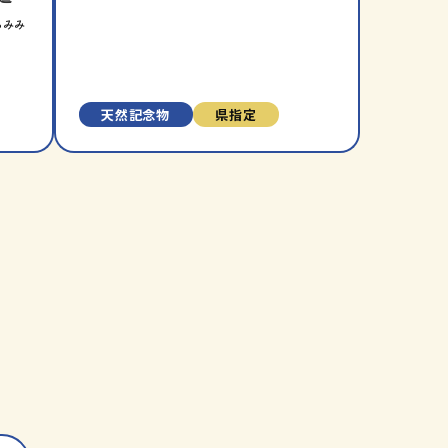
入
入
らみみ
り
り
に
に
追
追
加
加
天然記念物
県指定