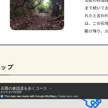
勾配の石階
まで続いて
れたと言われ
は、この石
駆け降り、
マップ