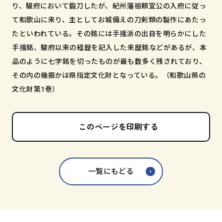
り、駿府において鍛刀したが、紀州藩祖頼宜公の入府に従っ
て和歌山に来り、主としてお城備えの刀剣類の製作にあたっ
たといわれている。その銘には手掻派の出自を明らかにした
手掻銘、駿府以来の経歴を記入した来歴銘などがあるが、本
品のように七字銘を切ったものが最も数多く残されており、
その内の幾振かは県指定文化財となっている。（和歌山県の
文化財第1巻）
このページを印刷する
一覧にもどる