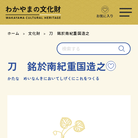
ス
マ
ホ
お気に入り
メ
ニ
文化財をさがす
ホーム
文化財
刀 銘於南紀重国造之
ュ
ー
検
文化財マップ
を
索
開
す
く
刀 銘於南紀重国造之
こ
る
テーマからさがす
の
文
かたな めいなんきにおいてしげくにこれをつくる
注目の文化財
化
財
を
文化財クイズ
お
気
に
文化財をめぐる
入
り
用語集
に