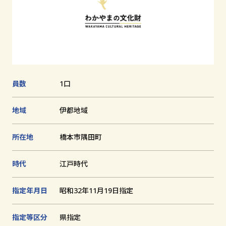
追
加
文化財とは
和歌山の世界遺産
文化財に関する資料
員数
1口
お知らせ
地域
伊都地域
サイトの利用方法
プライバシーポリシー
所在地
橋本市隅田町
サイトマップ
時代
江戸時代
指定年月日
昭和32年11月19日指定
和歌山県教育庁生涯学習局文化遺産課
指定等区分
県指定
〒640-8585