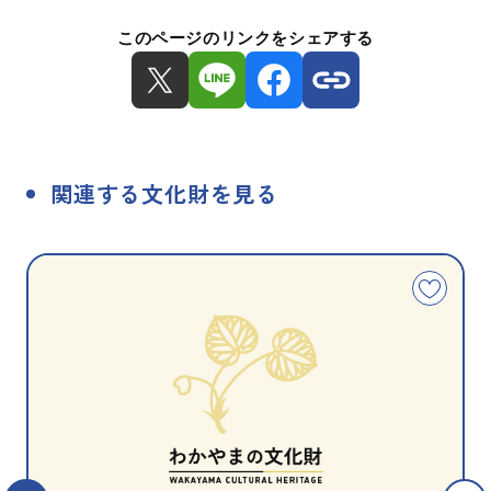
このページのリンクをシェアする
関連する文化財を見る
種
指
類
定
こ
別
の
文
化
財
を
お
気
に
入