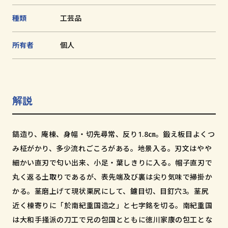
和歌山市小松原通一丁目1番地
種類
⼯芸品
所有者
個人
解説
鎬造り、庵棟、身幅・切先尋常、反り1.8㎝。鍛え板目よくつ
み柾がかり、多少流れごころがある。地景入る。刃文はやや
細かい直刃で匂い出来、小足・葉しきりに入る。帽子直刃で
丸く返る土取りであるが、表先端及び裏は尖り気味で掃掛か
かる。茎磨上げて現状栗尻にして、鑢目切、目釘穴3。茎尻
近く棟寄りに「於南紀重国造之」と七字銘を切る。南紀重国
は大和手掻派の刀工で兄の包国とともに徳川家康の包工とな