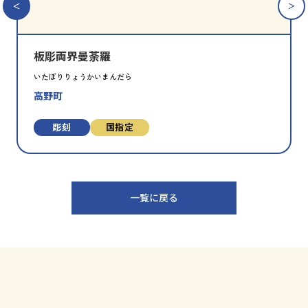
り
に
追
板彫両界曼荼羅
加
いたぼりりょうかいまんだら
高野町
彫刻
国指定
一覧に戻る