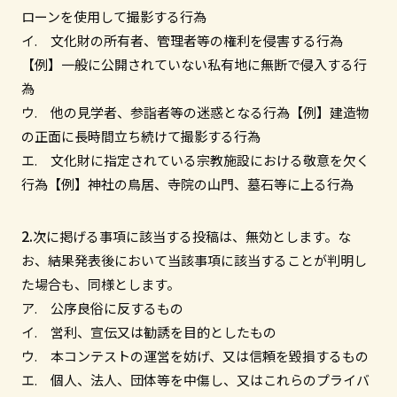
ローンを使用して撮影する行為
イ. 文化財の所有者、管理者等の権利を侵害する行為
【例】一般に公開されていない私有地に無断で侵入する行
為
ウ. 他の見学者、参詣者等の迷惑となる行為【例】建造物
の正面に長時間立ち続けて撮影する行為
エ. 文化財に指定されている宗教施設における敬意を欠く
行為【例】神社の鳥居、寺院の山門、墓石等に上る行為
次に掲げる事項に該当する投稿は、無効とします。な
お、結果発表後において当該事項に該当することが判明し
た場合も、同様とします。
ア. 公序良俗に反するもの
イ. 営利、宣伝又は勧誘を目的としたもの
ウ. 本コンテストの運営を妨げ、又は信頼を毀損するもの
エ. 個人、法人、団体等を中傷し、又はこれらのプライバ