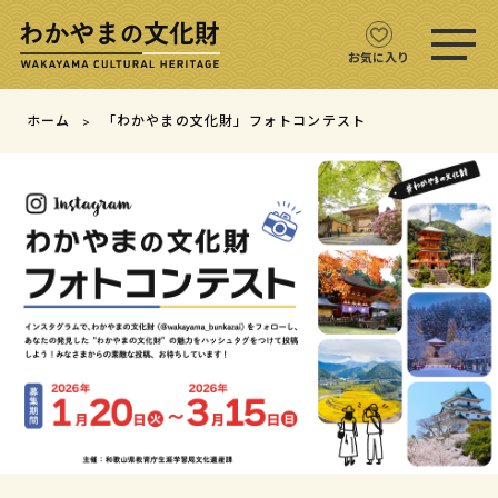
ス
マ
ホ
お気に入り
メ
「わ
ニ
文化財をさがす
か
ホーム
「わかやまの文化財」フォトコンテスト
ュ
や
ー
ま
文化財マップ
を
の
文
開
化
く
財」
テーマからさがす
フ
ォ
ト
注目の文化財
コ
ン
テ
文化財クイズ
ス
ト
文化財をめぐる
用語集