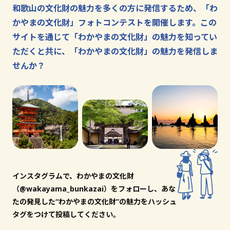
和歌山の文化財の魅力を多くの方に発信するため、「わ
かやまの文化財」フォトコンテストを開催します。この
文化財とは
サイトを通じて「わかやまの文化財」の魅力を知ってい
ただくと共に、「わかやまの文化財」の魅力を発信しま
和歌山の世界遺産
せんか？
文化財に関する資料
お知らせ
サイトの利用方法
プライバシーポリシー
サイトマップ
インスタグラムで、わかやまの文化財
（@wakayama_bunkazai）をフォローし、あな
和歌山県教育庁生涯学習局文化遺産課
たの発見した“わかやまの文化財”の魅力をハッシュ
タグをつけて投稿してください。
〒640-8585