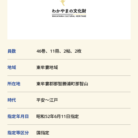
追
加
文化財とは
和歌山の世界遺産
文化財に関する資料
員数
46巻、11冊、2帖、2枚
お知らせ
地域
東牟婁地域
サイトの利用方法
プライバシーポリシー
所在地
東牟婁郡那智勝浦町那智山
サイトマップ
時代
平安～江戸
指定年月日
昭和52年6月11日指定
和歌山県教育庁生涯学習局文化遺産課
指定等区分
国指定
〒640-8585