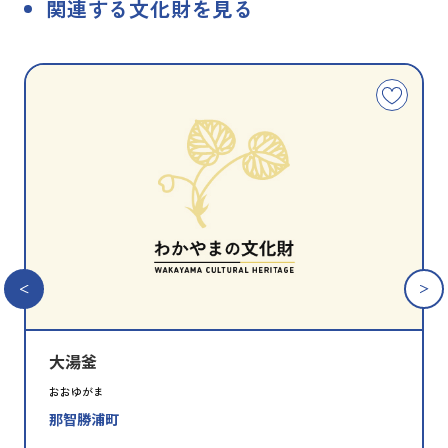
関連する文化財を見る
種
指
類
定
こ
別
の
文
化
財
を
お
気
に
入
り
に
追
大湯釜
加
おおゆがま
那智勝浦町