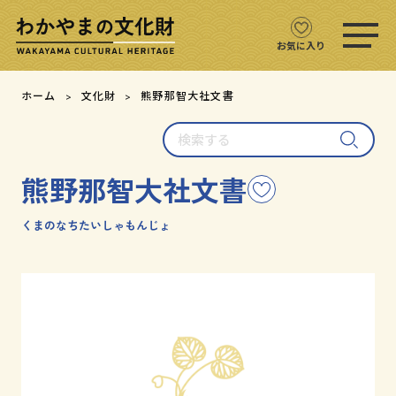
ス
マ
ホ
お気に入り
メ
ニ
文化財をさがす
ホーム
文化財
熊野那智大社文書
ュ
ー
検
文化財マップ
を
索
開
す
く
熊野那智大社文書
こ
る
テーマからさがす
の
文
くまのなちたいしゃもんじょ
注目の文化財
化
財
を
文化財クイズ
お
気
に
文化財をめぐる
入
り
用語集
に