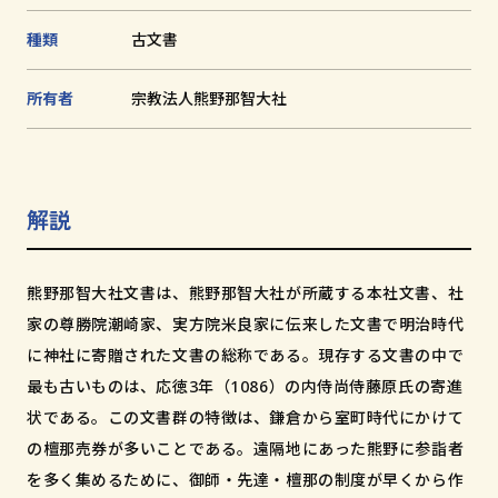
和歌山市小松原通一丁目1番地
種類
古⽂書
所有者
宗教法人熊野那智大社
解説
熊野那智大社文書は、熊野那智大社が所蔵する本社文書、社
家の尊勝院潮崎家、実方院米良家に伝来した文書で明治時代
に神社に寄贈された文書の総称である。現存する文書の中で
最も古いものは、応徳3年（1086）の内侍尚侍藤原氏の寄進
状である。この文書群の特徴は、鎌倉から室町時代にかけて
の檀那売券が多いことである。遠隔地にあった熊野に参詣者
を多く集めるために、御師・先達・檀那の制度が早くから作