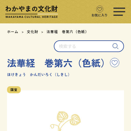
ス
マ
ホ
お気に入り
メ
ニ
文化財をさがす
ホーム
文化財
法華経 巻第六（色紙）
ュ
ー
検
文化財マップ
を
索
開
す
く
法華経 巻第六（色紙）
こ
る
テーマからさがす
の
文
ほけきょう かんだいろく（しきし）
注目の文化財
化
財
国宝
を
文化財クイズ
お
気
に
文化財をめぐる
入
り
用語集
に