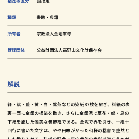
指定等区分
国指定
和歌山市小松原通一丁目1番地
種類
書跡・典籍
所有者
宗教法人金剛峯寺
管理団体
公益財団法人高野山文化財保存会
解説
緑・紫・藍・黄・白・鶯茶などの染紙37枚を継ぎ、料紙の表
裏一面に金銀の揉箔を撒き、さらに金銀泥で草花・蝶・鳥の
下絵を施した優美な装飾経である。金泥で界を引き、一紙十
四行に書いた文字は、やや円味がかった和様の楷書で整然と