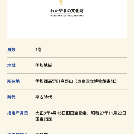
追
加
文化財とは
和歌山の世界遺産
文化財に関する資料
員数
1巻
お知らせ
地域
伊都地域
サイトの利用方法
プライバシーポリシー
所在地
伊都郡高野町高野山（東京国立博物館寄託）
サイトマップ
時代
平安時代
指定年月日
大正9年4月15日旧国宝指定、昭和27年11月22日
和歌山県教育庁生涯学習局文化遺産課
国宝指定
〒640-8585