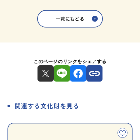
一覧にもどる
このページのリンクをシェアする
関連する文化財を見る
種
指
類
定
こ
別
の