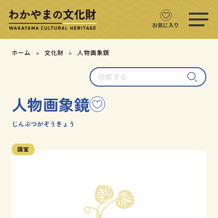
ス
マ
ホ
お気に入り
メ
ニ
文化財をさがす
ホーム
文化財
人物画象鏡
ュ
ー
検
文化財マップ
を
索
開
す
く
人物画象鏡
こ
る
テーマからさがす
の
文
じんぶつがぞうきょう
注目の文化財
化
財
国宝
を
文化財クイズ
お
気
に
文化財をめぐる
入
り
用語集
に