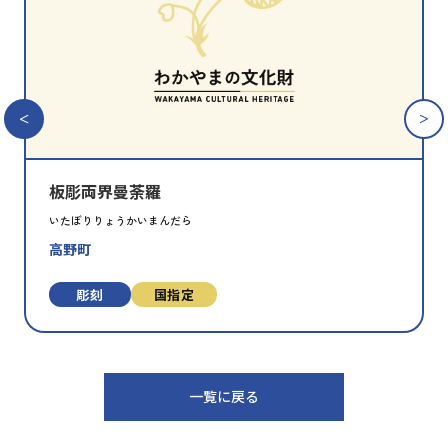
財
を
お
気
に
入
り
に
追
板彫両界曼荼羅
加
いたぼりりょうかいまんだら
高野町
彫刻
国指定
一覧に戻る