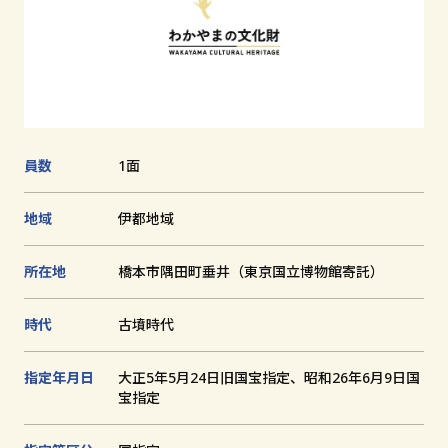
追
加
文化財とは
和歌山の世界遺産
文化財に関する資料
員数
1面
お知らせ
地域
伊都地域
サイトの利用方法
プライバシーポリシー
所在地
橋本市隅田町垂井（東京国立博物館寄託）
サイトマップ
時代
古墳時代
指定年月日
大正5年5月24日旧国宝指定、昭和26年6月9日国
和歌山県教育庁生涯学習局文化遺産課
宝指定
〒640-8585