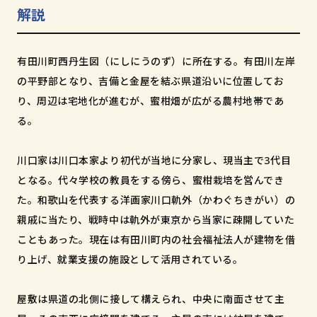
和歌山市小松原通一丁目1番地
解説
有田川町西丹生図（にしにうのず）に所在する。有田川左岸
の平野部となり、吉備と金屋を結ぶ県道沿いに位置してお
り、周辺は宅地化が進むが、蜜柑畑が広がる農村地帯であ
る。
川口家は川口本家より初代が当地に分家し、現当主で3代目
となる。代々学校の教員をする傍ら、蜜柑栽培を営んでき
た。和歌山を代表する洋画家川口軌外（かわぐちきがい）の
親戚に当たり、戦時中は軌外が東京から当家に疎開していた
こともあった。現在は有田川町内の社会福祉法人が建物を借
り上げ、就業支援の施設として活用されている。
屋敷は県道の北側に接して構えられ、中央に南面させて主