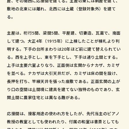
屋、その南西に応接間を建てる。主屋の東には納屋を建て、
敷地の北東には離れ、北西には土蔵（登録対象外）を建て
る。
主屋は、桁行5間、梁間5間、平屋建、切妻造、瓦葺で、南面
して建つ。大正4年（1915年）に上棟したことが棟札より判
明する。下手の台所まわりは20年ほど前に建て替えられてい
る。西を上手とし、東を下手とし、下手は通り土間とする。
上手は主要六室よりなり、正面側は玄関からナカザ、カミザ
を並べる。ナカザは大引天井だが、カミザは床の間を設け、
長押を打ち、竿縁天井を張った座敷である。正面玄関の上が
り口の空間は土間境に建具を建てない独特のものであり、玄
関土間に農家住宅とは異なる趣がある。
応接間は、接客用途の使われ方をしたが、先代当主のピアノ
教授の教室としても使われたり、付属の和室は書斎としても