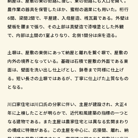
納屋は、屋敷の東の街路に接し、東の街路にも入口を開く。
農作業の器具を保管したほか、蜜柑の選果にも用いた。桁行
6間、梁間2間で、平屋建、入母屋造、桟瓦葺である。外壁は
壁板を腰まで張り、その上部は真壁造で漆喰塗とした外観
で、内部は土間の1室よりなり、北側1間分は床を造る。
土塀は、屋敷の東側にあって納屋と離れを繋ぐ塀で、屋敷の
内外の境界となっている。基礎は石積で屋敷の外面である東
面は、壁面を洗い出し仕上げとし、鉢巻まで同様に仕上げ
る。短い長さの土塀ではあるが、丁寧に仕上げた上質なもの
となる。
川口家住宅は川口氏の分家に伴い、主屋が建設され、大正4
年に上棟したことが明らかで、近代和風建築の指標の一つと
なる建物である。また主屋は農家住宅とは異なる玄関まわり
の構成に特徴がある。この主屋を中心に、応接間、離れ、納