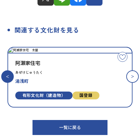
関連する文化財を見る
種
指
類
定
こ
別
の
阿瀬家住宅
文
あぜけじゅうたく
化
湯浅町
財
を
お
有形文化財（建造物）
国登録
気
に
入
り
一覧に戻る
に
追