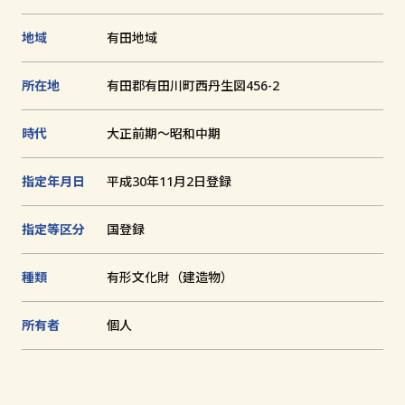
1
2
3
4
5
6
7
8
追
枚
枚
枚
枚
枚
枚
枚
枚
加
目
目
目
目
目
目
目
目
地域
有田地域
文化財とは
に
に
に
に
に
に
に
に
切
切
切
切
切
切
切
切
り
り
り
り
り
り
り
り
所在地
有田郡有田川町西丹生図456-2
替
替
替
替
替
替
替
替
和歌山の世界遺産
え
え
え
え
え
え
え
え
る
る
る
る
る
る
る
る
時代
大正前期～昭和中期
文化財に関する資料
お知らせ
指定年月日
平成30年11月2日登録
サイトの利用方法
指定等区分
国登録
プライバシーポリシー
サイトマップ
種類
有形文化財（建造物）
所有者
個人
和歌山県教育庁生涯学習局文化遺産課
〒640-8585