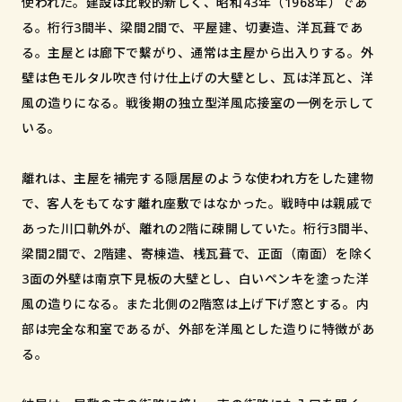
使われた。建設は比較的新しく、昭和43年（1968年）であ
る。桁行3間半、梁間2間で、平屋建、切妻造、洋瓦葺であ
る。主屋とは廊下で繫がり、通常は主屋から出入りする。外
壁は色モルタル吹き付け仕上げの大壁とし、瓦は洋瓦と、洋
風の造りになる。戦後期の独立型洋風応接室の一例を示して
いる。
離れは、主屋を補完する隠居屋のような使われ方をした建物
で、客人をもてなす離れ座敷ではなかった。戦時中は親戚で
あった川口軌外が、離れの2階に疎開していた。桁行3間半、
梁間2間で、2階建、寄棟造、桟瓦葺で、正面（南面）を除く
3面の外壁は南京下見板の大壁とし、白いペンキを塗った洋
風の造りになる。また北側の2階窓は上げ下げ窓とする。内
部は完全な和室であるが、外部を洋風とした造りに特徴があ
る。