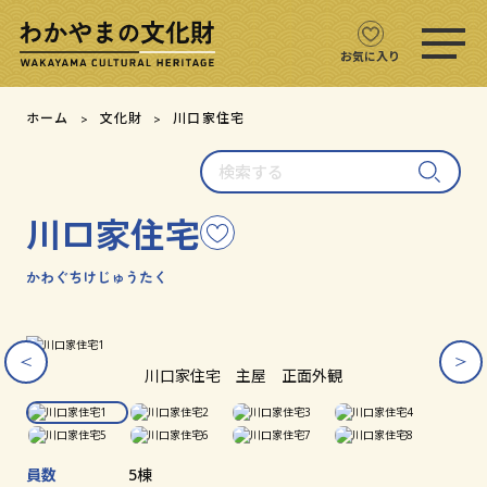
ス
マ
ホ
お気に入り
メ
ニ
文化財をさがす
ホーム
文化財
川口家住宅
ュ
ー
検
文化財マップ
を
索
開
す
く
川口家住宅
こ
る
テーマからさがす
の
文
かわぐちけじゅうたく
注目の文化財
化
財
を
ス
ス
ス
ス
ス
ス
ス
ス
文化財クイズ
お
ラ
ラ
ラ
ラ
ラ
ラ
ラ
ラ
川口家住宅 主屋 正面外観
イ
イ
イ
イ
イ
イ
イ
イ
気
ダ
ダ
ダ
ダ
ダ
ダ
ダ
ダ
に
文化財をめぐる
ー
ー
ー
ー
ー
ー
ー
ー
入
画
画
画
画
画
画
画
画
り
像
像
像
像
像
像
像
像
員数
5棟
用語集
を
を
を
を
を
を
を
を
に