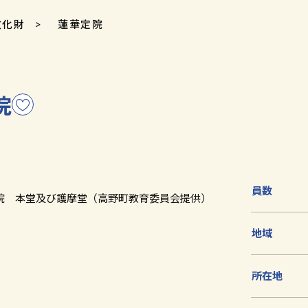
文化財
蓮華定院
院
こ
の
文
化
財
を
員数
院 本堂及び護摩堂（高野町教育委員会提供）
お
気
地域
に
入
り
所在地
に
追