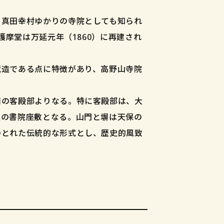
、真田幸村ゆかりの寺院としても知られ
護摩堂は万延元年（1860）に再建され
蔵造である点に特徴があり、高野山寺院
側の客殿部よりなる。特に客殿部は、大
匠の書院座敷となる。山門と塀は天保の
のとれた伝統的な形式とし、歴史的風致