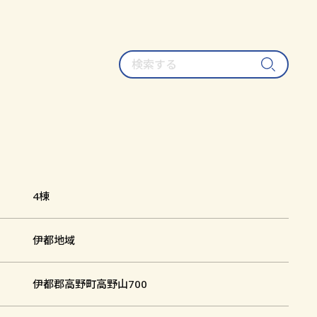
検
索
す
る
4棟
伊都地域
伊都郡高野町高野山700