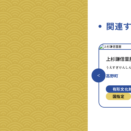
関連
種
指
類
定
別
上杉謙信霊
うえすぎけんし
高野町
有形文化
国指定