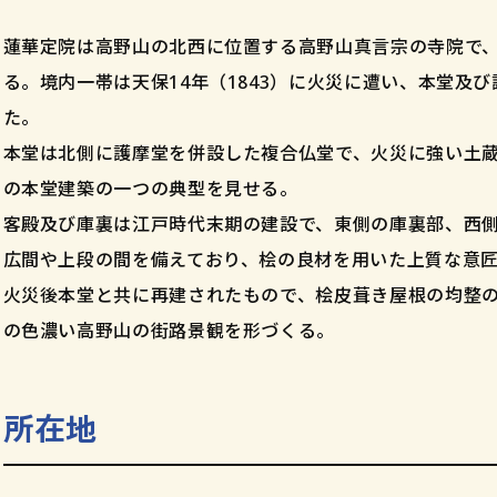
蓮華定院は高野山の北西に位置する高野山真言宗の寺院で
る。境内一帯は天保14年（1843）に火災に遭い、本堂及び
た。
本堂は北側に護摩堂を併設した複合仏堂で、火災に強い土
の本堂建築の一つの典型を見せる。
客殿及び庫裏は江戸時代末期の建設で、東側の庫裏部、西
広間や上段の間を備えており、桧の良材を用いた上質な意
火災後本堂と共に再建されたもので、桧皮葺き屋根の均整
の色濃い高野山の街路景観を形づくる。
所在地