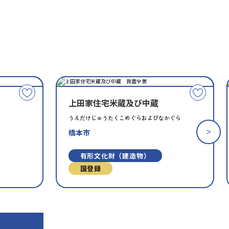
種
指
類
定
こ
こ
別
上田家住宅米蔵及び中蔵
の
の
文
文
うえだけじゅうたくこめぐらおよびなかぐら
化
化
橋本市
財
財
を
を
有形文化財（建造物）
お
お
国登録
気
気
に
に
入
入
り
り
に
に