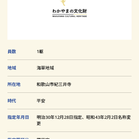
追
加
文化財とは
和歌山の世界遺産
文化財に関する資料
員数
1躯
お知らせ
地域
海草地域
サイトの利用方法
プライバシーポリシー
所在地
和歌山市紀三井寺
サイトマップ
時代
平安
指定年月日
明治30年12月28日指定、昭和43年2月2日名称変
和歌山県教育庁生涯学習局文化遺産課
更
〒640-8585