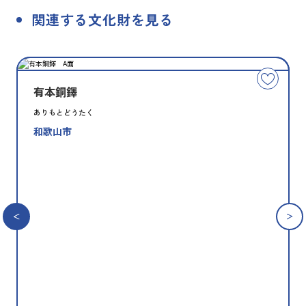
関連する文化財を見る
種
指
類
定
こ
別
の
有本銅鐸
文
ありもとどうたく
化
和歌山市
財
を
お
気
に
入
り
に
追
加