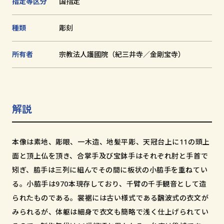
指定等区分
国指定
和歌山市小松原通一丁目1番地
種類
彫刻
所有者
宗教法人護國院（紀三井寺／金剛宝寺）
解説
本像は素地、彫眼、一木造、地髪平彫、天冠台上に11の頭上
面と頂上仏を頂き、合掌手及び宝鉢手はそれぞれ肘と手首で
矧ぎ、脇手は三列に組んでその間に板状の小脇手を重ねてい
る。小脇手は970本現存しており、千臂の千手観音として造
られたものである。裳裾には古い様式である飜波式の衣文が
みられるが、体躯は細身で衣文も簡略で浅く仕上げられてい