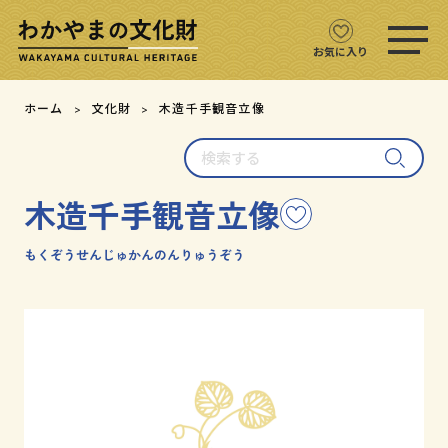
ス
マ
ホ
お気に入り
メ
ニ
文化財をさがす
ホーム
文化財
木造千手観音立像
ュ
ー
検
文化財マップ
を
索
開
す
く
木造千手観音立像
こ
る
テーマからさがす
の
文
もくぞうせんじゅかんのんりゅうぞう
注目の文化財
化
財
を
文化財クイズ
お
気
に
文化財をめぐる
入
り
用語集
に