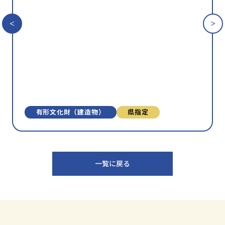
に
入
り
に
追
加
有形文化財（建造物）
県指定
一覧に戻る