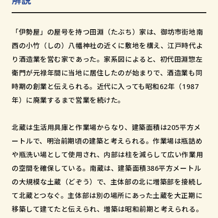
和歌山市小松原通一丁目1番地
「伊勢屋」の屋号を持つ田淵（たぶち）家は、御坊市街地南
西の小竹（しの）八幡神社の近くに敷地を構え、江戸時代よ
り酒造業を営む家であった。家系図によると、初代田淵惣左
衛門が元禄年間に当地に居住したのが始まりで、酒造業も同
時期の創業と伝えられる。近代に入っても昭和62年（1987
年）に廃業するまで営業を続けた。
北蔵は生活用具庫と作業場からなり、建築面積は205平方メ
ートルで、明治前期頃の建築と考えられる。作業場は瓶詰め
や瓶洗い場として使用され、内部は柱を減らして広い作業用
の空間を確保している。南蔵は、建築面積386平方メートル
の大規模な土蔵（どぞう）で、主体部の北に増築部を接続し
て北蔵とつなぐ。主体部は別の場所にあった土蔵を大正期に
移築して建てたと伝えられ、増築は昭和前期と考えられる。