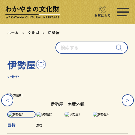
ス
マ
ホ
お気に入り
メ
ニ
文化財をさがす
ホーム
文化財
伊勢屋
ュ
ー
検
文化財マップ
を
索
開
す
く
伊勢屋
こ
る
テーマからさがす
の
文
いせや
注目の文化財
化
財
を
ス
ス
ス
ス
文化財クイズ
お
ラ
ラ
ラ
ラ
伊勢屋 南蔵外観
イ
イ
イ
イ
気
ダ
ダ
ダ
ダ
に
文化財をめぐる
ー
ー
ー
ー
入
画
画
画
画
員数
2棟
り
像
像
像
像
用語集
を
を
を
を
に