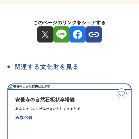
このページのリンクをシェアする
関連する文化財を見る
種
指
類
定
こ
別
の
安養寺の自然石板状卒塔婆
文
あんようじのしぜんせきいたじょうそとば
化
みなべ町
財
を
お
気