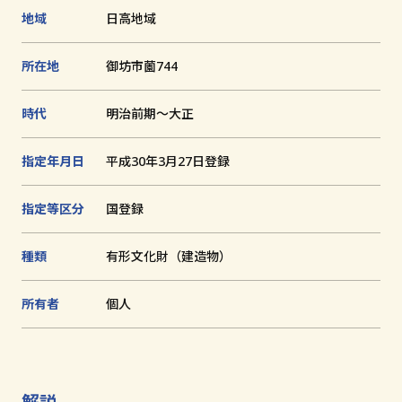
1
2
3
4
追
地域
日高地域
枚
枚
枚
枚
加
目
目
目
目
文化財とは
に
に
に
に
所在地
御坊市薗744
切
切
切
切
り
り
り
り
替
替
替
替
和歌山の世界遺産
え
え
え
え
時代
明治前期～大正
る
る
る
る
文化財に関する資料
指定年月日
平成30年3月27日登録
お知らせ
サイトの利用方法
指定等区分
国登録
プライバシーポリシー
種類
有形文化財（建造物）
サイトマップ
所有者
個人
和歌山県教育庁生涯学習局文化遺産課
〒640-8585
解説