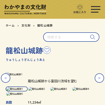
ス
マ
ホ
お気に入り
メ
ニ
文化財をさがす
ホーム
文化財
龍松山城跡
ュ
ー
検
文化財マップ
を
索
開
す
く
龍松山城跡
こ
る
テーマからさがす
の
文
りゅうしょうざんじょうあと
注目の文化財
化
財
を
ス
ス
ス
ス
ス
文化財クイズ
お
ラ
ラ
ラ
ラ
ラ
龍松山城跡から富田川流域を望む
イ
イ
イ
イ
イ
気
ダ
ダ
ダ
ダ
ダ
に
文化財をめぐる
ー
ー
ー
ー
ー
入
画
画
画
画
画
り
像
像
像
像
像
員数
11,234㎡
用語集
を
を
を
を
を
に