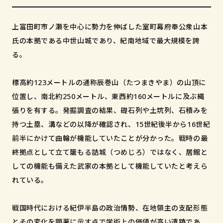
和歌山市小松原通一丁目1番地
上富田町市ノ瀬を中心に勢力を伸ばした室町幕府奉公衆山本
氏の本拠である中世山城であり、紀南地域で最大規模を誇
る。
標高約123メートルの通称辰巻山（たつまきやま）の山頂に
位置し、南北約250メートル、東西約160メートルに及ぶ縄
張りを有する。発掘調査の結果、礎石列や土坑列、石積みを
持つ土塁、溝などの以降が確認され、15世紀後半から16世紀
前半にかけて曲輪が機能していたことが分かった。戦時の最
終拠点として立て籠もる詰城（つめじろ）ではなく、居館と
しての機能も備えた武家の本拠として機能していたと考えら
れている。
戦国時代における紀伊半島の政治情勢、在地領主の支配形態
とその変化を顕著に示す点で学術上の価値が高い遺跡であ