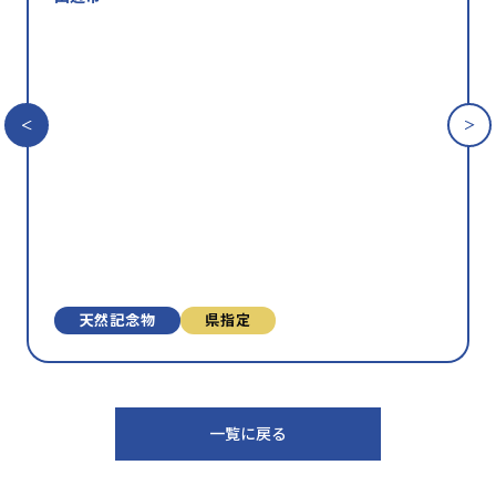
を
お
気
に
入
り
に
追
加
天然記念物
県指定
一覧に戻る