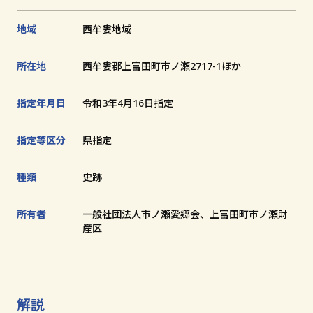
1
2
3
4
5
追
枚
枚
枚
枚
枚
加
目
目
目
目
目
地域
西牟婁地域
文化財とは
に
に
に
に
に
切
切
切
切
切
り
り
り
り
り
所在地
西牟婁郡上富田町市ノ瀬2717-1ほか
替
替
替
替
替
和歌山の世界遺産
え
え
え
え
え
る
る
る
る
る
指定年月日
令和3年4月16日指定
文化財に関する資料
お知らせ
指定等区分
県指定
サイトの利用方法
種類
史跡
プライバシーポリシー
サイトマップ
所有者
一般社団法人市ノ瀬愛郷会、上富田町市ノ瀬財
産区
和歌山県教育庁生涯学習局文化遺産課
〒640-8585
解説