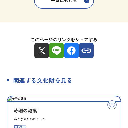
一覧にもどる
このページのリンクをシェアする
関連する文化財を見る
種
指
類
定
こ
別
の
赤滑の漣痕
文
あかなめらのれんこん
化
田辺市
財