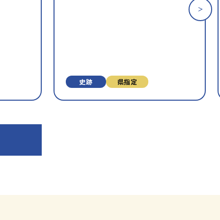
気
気
に
に
入
入
り
り
に
に
追
追
加
加
史跡
県指定