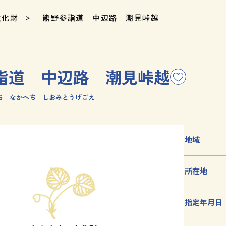
文化財
熊野参詣道 中辺路 潮見峠越
詣道 中辺路 潮見峠越
こ
の
ち なかへち しおみとうげごえ
文
化
財
を
地域
お
気
所在地
に
入
り
指定年月日
に
追