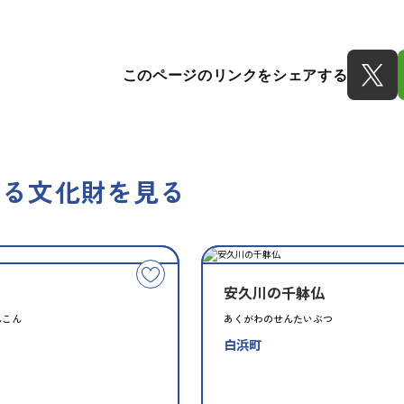
このページのリンクをシェアする
する文化財を見る
種
指
類
定
こ
別
安久川の千躰仏
の
文
んこん
あくがわのせんたいぶつ
化
白浜町
財
を
お