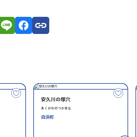
種
指
類
定
こ
こ
別
安久川の塚穴
の
の
文
文
あくがわのつかあな
化
化
白浜町
財
財
を
を
お
お