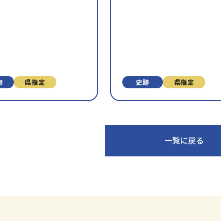
気
に
入
り
に
追
加
物
県指定
史跡
県指定
一覧に戻る