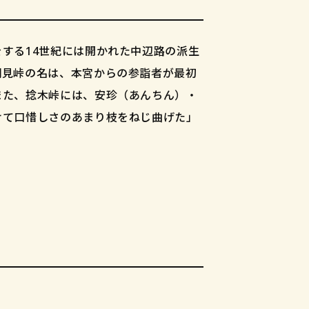
する14世紀には開かれた中辺路の派生
潮見峠の名は、本宮からの参詣者が最初
また、捻木峠には、安珍（あんちん）・
けて口惜しさのあまり枝をねじ曲げた」