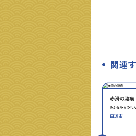
関連
種
指
類
定
別
赤滑の漣痕
あかなめらのれ
田辺市