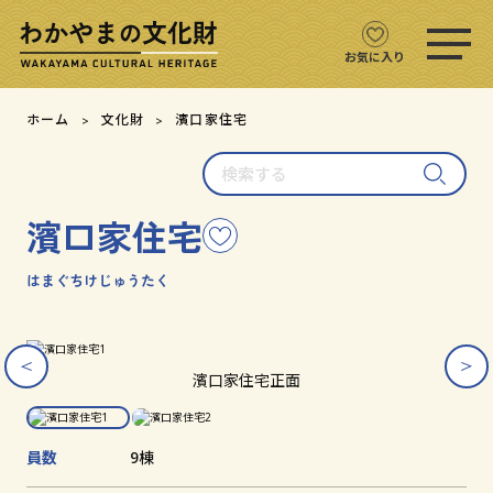
ス
マ
ホ
お気に入り
メ
ニ
文化財をさがす
ホーム
文化財
濱口家住宅
ュ
ー
検
文化財マップ
を
索
開
す
く
濱口家住宅
こ
る
テーマからさがす
の
文
はまぐちけじゅうたく
注目の文化財
化
財
を
ス
ス
文化財クイズ
お
ラ
ラ
濱口家住宅正面
イ
イ
気
ダ
ダ
に
文化財をめぐる
ー
ー
入
画
画
員数
9棟
り
像
像
用語集
を
を
に