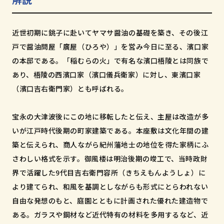
和歌山市小松原通一丁目1番地
近世初期に銚子に赴いてヤマサ醤油の基礎を築き、その後江
戸で醤油問屋「廣屋（ひろや）」を営み今日に至る、濱口家
の本邸である。「稲むらの火」で有名な濱口梧陵とは同族で
あり、梧陵の西濱口家（濱口儀兵衛家）に対し、東濱口家
（濱口吉右衛門家）とも呼ばれる。
宝永の大津波後にこの地に移転したと伝え、主屋は改造が多
いが江戸時代後期の町家建築である。本座敷は文化年間の建
築と伝えられ、商人ながら紀州藩地士の地位を得た家柄にふ
さわしい格式を示す。御風楼は明治後期の竣工で、当時政財
界で活躍した9代目吉右衛門容所（きちえもんようしょ）に
より建てられ、和風を基調としながらも形式にとらわれない
自由な発想のもと、庭園とともに計画された優れた建造物で
ある。ガラスや鋼材など近代特有の材料を多用するなど、近