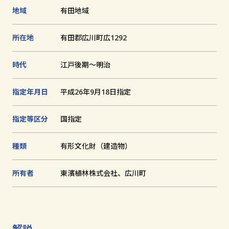
1
2
追
地域
有田地域
枚
枚
加
目
目
文化財とは
に
に
所在地
有田郡広川町広1292
切
切
り
り
替
替
和歌山の世界遺産
え
え
時代
江戸後期～明治
る
る
文化財に関する資料
指定年月日
平成26年9月18日指定
お知らせ
サイトの利用方法
指定等区分
国指定
プライバシーポリシー
種類
有形文化財（建造物）
サイトマップ
所有者
東濱植林株式会社、広川町
和歌山県教育庁生涯学習局文化遺産課
〒640-8585
解説