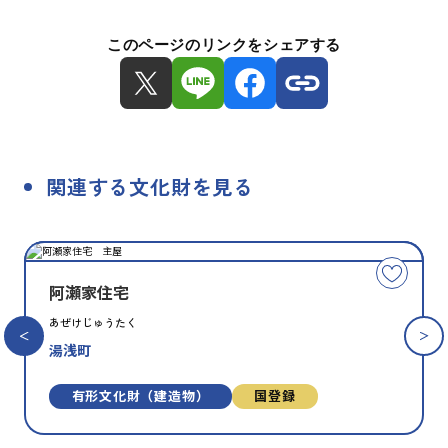
このページのリンクをシェアする
関連する文化財を見る
種
指
類
定
こ
別
の
阿瀬家住宅
文
あぜけじゅうたく
化
湯浅町
財
を
お
有形文化財（建造物）
国登録
気
に