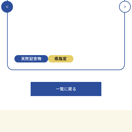
入
り
に
追
加
天然記念物
県指定
一覧に戻る