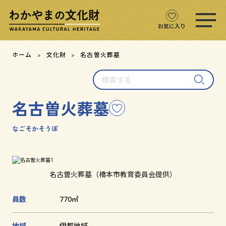
ス
マ
ホ
お気に入り
メ
ニ
文化財をさがす
ホーム
文化財
名古曽火葬墓
ュ
ー
検
文化財マップ
を
索
開
す
く
名古曽火葬墓
こ
る
テーマからさがす
の
文
なごそかそうぼ
注目の文化財
化
財
を
文化財クイズ
お
名古曽火葬墓（橋本市教育委員会提供）
気
に
文化財をめぐる
員数
770㎡
入
り
用語集
に
地域
伊都地域