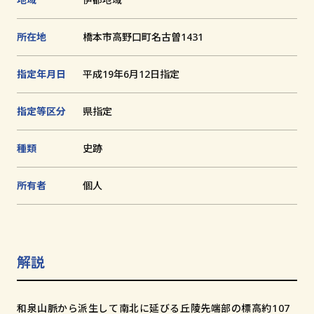
追
加
文化財とは
所在地
橋本市高野口町名古曽1431
指定年月日
平成19年6月12日指定
和歌山の世界遺産
文化財に関する資料
指定等区分
県指定
お知らせ
種類
史跡
サイトの利用方法
プライバシーポリシー
所有者
個人
サイトマップ
解説
和歌山県教育庁生涯学習局文化遺産課
〒640-8585
和泉山脈から派生して南北に延びる丘陵先端部の標高約107