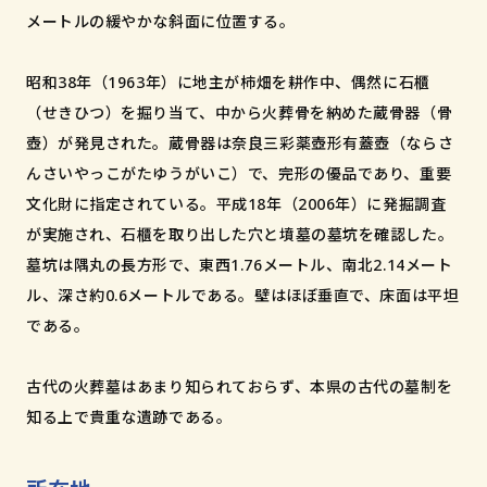
和歌山市小松原通一丁目1番地
メートルの緩やかな斜面に位置する。
昭和38年（1963年）に地主が柿畑を耕作中、偶然に石櫃
（せきひつ）を掘り当て、中から火葬骨を納めた蔵骨器（骨
壺）が発見された。蔵骨器は奈良三彩薬壺形有蓋壺（ならさ
んさいやっこがたゆうがいこ）で、完形の優品であり、重要
文化財に指定されている。平成18年（2006年）に発掘調査
が実施され、石櫃を取り出した穴と墳墓の墓坑を確認した。
墓坑は隅丸の長方形で、東西1.76メートル、南北2.14メート
ル、深さ約0.6メートルである。壁はほぼ垂直で、床面は平坦
である。
古代の火葬墓はあまり知られておらず、本県の古代の墓制を
知る上で貴重な遺跡である。