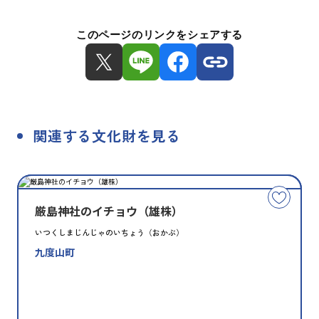
このページのリンクをシェアする
関連する文化財を見る
種
指
類
定
こ
別
の
厳島神社のイチョウ（雄株）
文
いつくしまじんじゃのいちょう（おかぶ）
化
九度山町
財
を
お
気
に