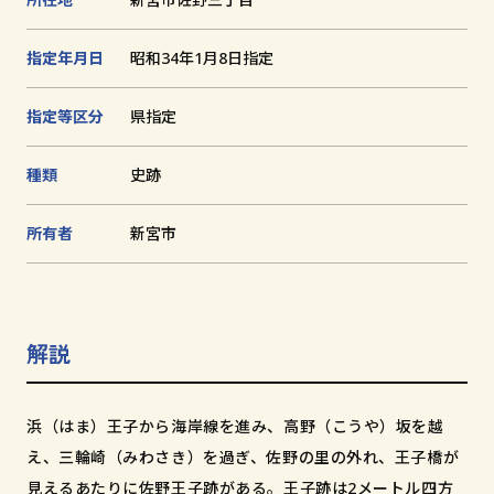
追
加
文化財とは
指定年月日
昭和34年1月8日指定
指定等区分
県指定
和歌山の世界遺産
文化財に関する資料
種類
史跡
お知らせ
所有者
新宮市
サイトの利用方法
プライバシーポリシー
サイトマップ
解説
浜（はま）王子から海岸線を進み、高野（こうや）坂を越
和歌山県教育庁生涯学習局文化遺産課
え、三輪崎（みわさき）を過ぎ、佐野の里の外れ、王子橋が
〒640-8585
見えるあたりに佐野王子跡がある。王子跡は2メートル四方