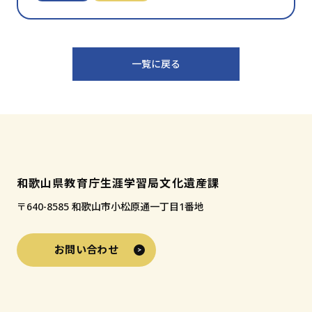
気
に
入
り
一覧に戻る
に
追
加
和歌山県教育庁生涯学習局文化遺産課
〒640-8585 和歌山市小松原通一丁目1番地
お問い合わせ