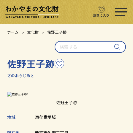
ス
マ
ホ
お気に入り
メ
ニ
文化財をさがす
ホーム
文化財
佐野王子跡
ュ
ー
検
文化財マップ
を
索
開
す
く
佐野王子跡
こ
る
テーマからさがす
の
文
さのおうじあと
注目の文化財
化
財
を
文化財クイズ
お
佐野王子跡
気
に
文化財をめぐる
地域
東牟婁地域
入
り
用語集
に
所在地
新宮市佐野三丁目