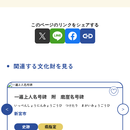
このページのリンクをシェアする
関連する文化財を見る
種
指
類
定
こ
別
の
一遍上人名号碑 附 磨崖名号碑
文
いっぺんしょうにんみょうごうひ つけたり まがいみょうごうひ
化
新宮市
財
を
お
史跡
県指定