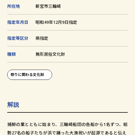
1
2
追
所在地
新宮市三輪崎
枚
枚
加
目
目
文化財とは
に
に
指定年月日
昭和49年12月9日指定
切
切
り
り
替
替
和歌山の世界遺産
え
え
指定等区分
県指定
る
る
文化財に関する資料
種類
無形⺠俗⽂化財
お知らせ
サイトの利用方法
祭りに関わる文化財
プライバシーポリシー
サイトマップ
解説
和歌山県教育庁生涯学習局文化遺産課
捕鯨の業とともに始まり、三輪崎船団の各船から1名ずつ、総
〒640-8585
勢27名の船子たちが浜で踊った大漁祝いが起源であると伝え