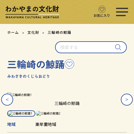
ス
マ
ホ
お気に入り
メ
ニ
文化財をさがす
ホーム
文化財
三輪崎の鯨踊
ュ
ー
検
文化財マップ
を
索
開
す
く
三輪崎の鯨踊
こ
る
テーマからさがす
の
文
みわさきのくじらおどり
注目の文化財
化
財
を
ス
ス
文化財クイズ
お
ラ
ラ
三輪崎の鯨踊
イ
イ
気
ダ
ダ
に
文化財をめぐる
ー
ー
入
画
画
地域
東牟婁地域
り
像
像
用語集
を
を
に