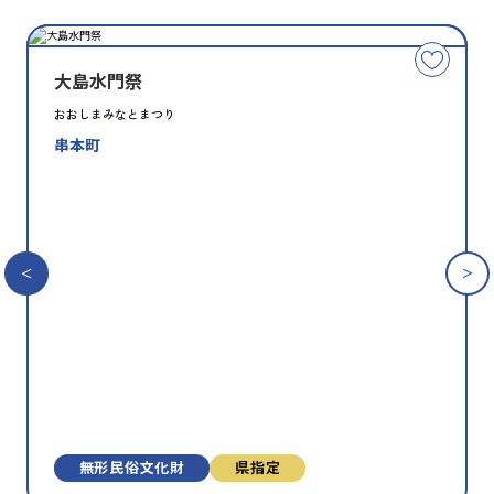
種
指
類
定
こ
別
の
大島水門祭
文
おおしまみなとまつり
化
串本町
財
を
お
気
に
入
り
に
追
加
無形⺠俗⽂化財
県指定