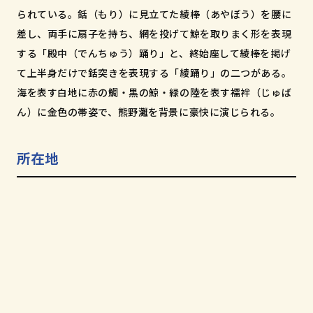
和歌山市小松原通一丁目1番地
られている。銛（もり）に見立てた綾棒（あやぼう）を腰に
差し、両手に扇子を持ち、網を投げて鯨を取りまく形を表現
する「殿中（でんちゅう）踊り」と、終始座して綾棒を掲げ
て上半身だけで銛突きを表現する「綾踊り」の二つがある。
海を表す白地に赤の鯛・黒の鯨・緑の陸を表す襦袢（じゅば
ん）に金色の帯姿で、熊野灘を背景に豪快に演じられる。
所在地