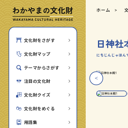
ホーム
日神社
文化財をさがす
文化財マップ
にちじんじゃほん
テーマからさがす
ス
ス
ラ
ラ
注目の文化財
イ
イ
ダ
ダ
ー
ー
文化財クイズ
画
画
像
像
を
を
文化財をめぐる
1
2
枚
枚
目
目
用語集
に
に