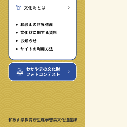
切
切
文化財とは
り
り
替
替
え
え
る
る
和歌山の世界遺産
文化財に関する資料
お知らせ
サイトの利用方法
わかやまの文化財
フォトコンテスト
和歌山県教育庁生涯学習局文化遺産課