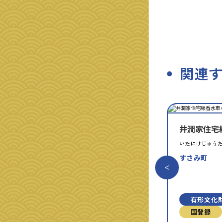
関連
種
指
類
定
別
井澗家住宅
いたにけじゅう
すさみ町
有形文化
国登録