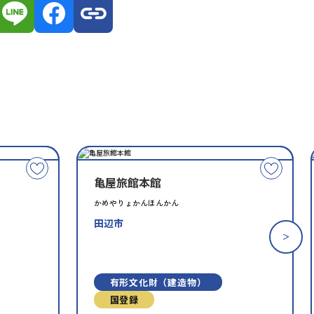
種
指
類
定
こ
こ
別
亀屋旅館本館
の
の
文
文
かめやりょかんほんかん
化
化
田辺市
財
財
を
を
お
お
有形文化財（建造物）
気
気
に
に
国登録