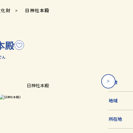
文化財
日神社本殿
本殿
こ
の
でん
文
化
財
を
員数
日神社本殿
お
気
地域
に
入
り
所在地
に
追