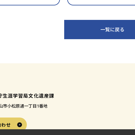
入
り
に
追
一覧に戻る
加
庁生涯学習局文化遺産課
 和歌山市小松原通一丁目1番地
合わせ