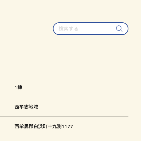
検
索
す
る
1棟
西牟婁地域
西牟婁郡白浜町十九渕1177