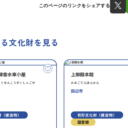
このページのリンクをシェアする
する文化財を見る
種
指
類
定
こ
別
線香水車小屋
上御殿本館
の
文
たくせんこうすいしゃごや
かみごてんほんかん
化
田辺市
財
を
お
財（建造物）
有形文化財（建造物）
気
に
国登録