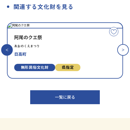
関連する文化財を見る
種
指
類
定
こ
別
の
阿尾のクエ祭
文
あおのくえまつり
化
日高町
財
を
お
無形⺠俗⽂化財
県指定
気
に
入
り
一覧に戻る
に
追
加