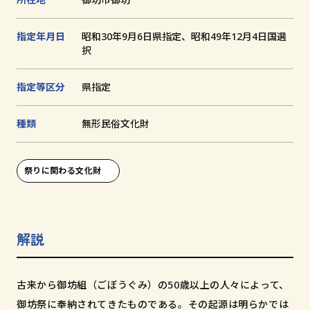
追
加
文化財とは
指定年月日
昭和30年9月6日県指定、昭和49年12月4日国選
択
和歌山の世界遺産
指定等区分
県指定
文化財に関する資料
種類
無形⺠俗⽂化財
お知らせ
サイトの利用方法
祭りに関わる文化財
プライバシーポリシー
サイトマップ
解説
和歌山県教育庁生涯学習局文化遺産課
古来から御坊組（ごぼうぐみ）の50歳以上の人々によって、
〒640-8585
御坊祭に奉納されてきたものである。その起源は明らかでは