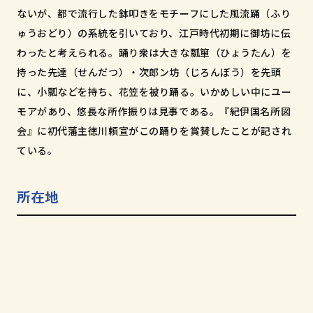
和歌山市小松原通一丁目1番地
ないが、都で流行した鉢叩きをモチーフにした風流踊（ふり
ゅうおどり）の系統を引いており、江戸時代初期に御坊に伝
わったと考えられる。踊り衆は大きな瓢箪（ひょうたん）を
持った先達（せんだつ）・次郎ン坊（じろんぼう）を先頭
に、小瓢などを持ち、花笠を被り踊る。いかめしい中にユー
モアがあり、悠長な所作振りは見事である。『紀伊国名所図
会』に初代藩主徳川頼宣がこの踊りを賞賛したことが記され
ている。
所在地