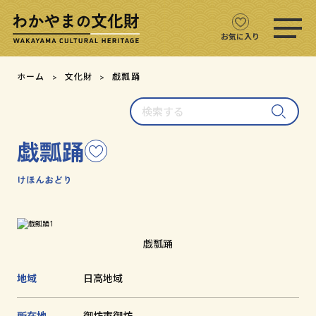
ス
マ
ホ
お気に入り
メ
ニ
文化財をさがす
ホーム
文化財
戯瓢踊
ュ
ー
検
文化財マップ
を
索
開
す
く
戯瓢踊
こ
る
テーマからさがす
の
文
けほんおどり
注目の文化財
化
財
を
文化財クイズ
お
戯瓢踊
気
に
文化財をめぐる
地域
日高地域
入
り
用語集
に
所在地
御坊市御坊