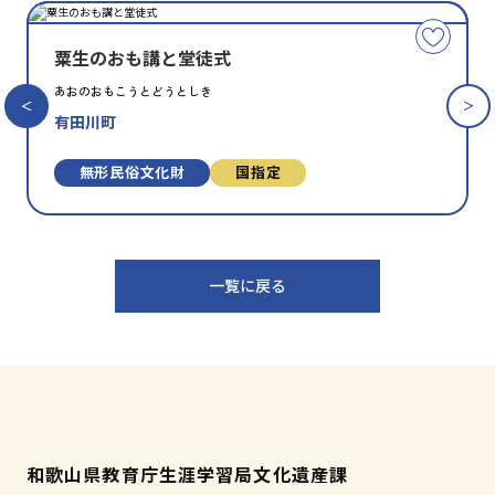
種
指
類
定
こ
別
の
粟生のおも講と堂徒式
文
あおのおもこうとどうとしき
化
有田川町
財
を
お
無形⺠俗⽂化財
国指定
気
に
入
り
一覧に戻る
に
追
加
和歌山県教育庁生涯学習局文化遺産課