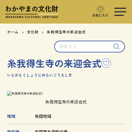
ス
マ
ホ
お気に入り
メ
ニ
文化財をさがす
ホーム
文化財
糸我得生寺の来迎会式
ュ
ー
検
文化財マップ
を
索
開
す
く
糸我得生寺の来迎会式
こ
る
テーマからさがす
の
文
いとがとくしょうじのらいごうえしき
注目の文化財
化
財
を
文化財クイズ
お
糸我得生寺の来迎会式
気
に
文化財をめぐる
地域
有田地域
入
り
用語集
に
所在地
有田市糸我町中番