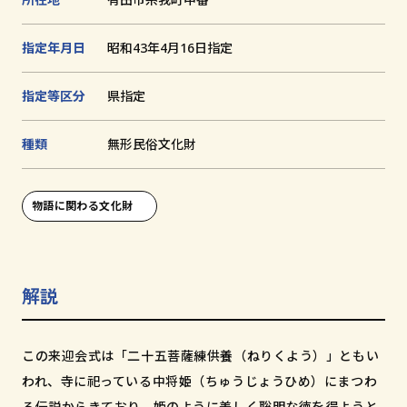
追
加
文化財とは
指定年月日
昭和43年4月16日指定
指定等区分
県指定
和歌山の世界遺産
文化財に関する資料
種類
無形⺠俗⽂化財
お知らせ
サイトの利用方法
物語に関わる文化財
プライバシーポリシー
サイトマップ
解説
和歌山県教育庁生涯学習局文化遺産課
この来迎会式は「二十五菩薩練供養（ねりくよう）」ともい
われ、寺に祀っている中将姫（ちゅうじょうひめ）にまつわ
〒640-8585
る伝説からきており、姫のように美しく聡明な徳を得ようと