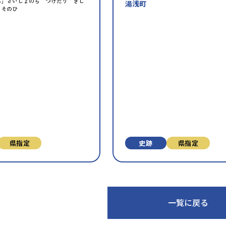
ん」さいしょのち つけたり きし
湯浅町
ょそのひ
財
を
お
気
に
入
り
に
追
加
県指定
史跡
県指定
一覧に戻る