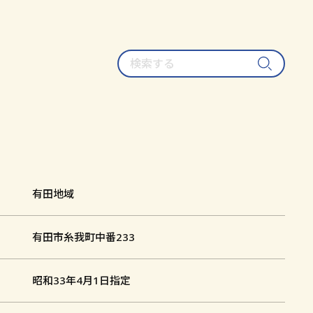
検
索
す
る
有田地域
有田市糸我町中番233
昭和33年4月1日指定