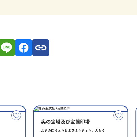
種
指
類
定
こ
こ
別
奥の宝塔及び宝篋印塔
の
の
文
文
おきのほうとうおよびほうきょういんとう
化
化