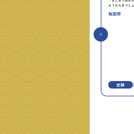
「きしゅうみか
ゅうかんきつし
有田市
史跡