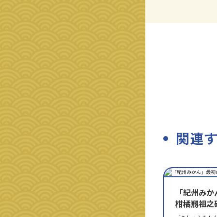
関連
種
指
類
定
別
「紀州みか
柑橘剏祖之