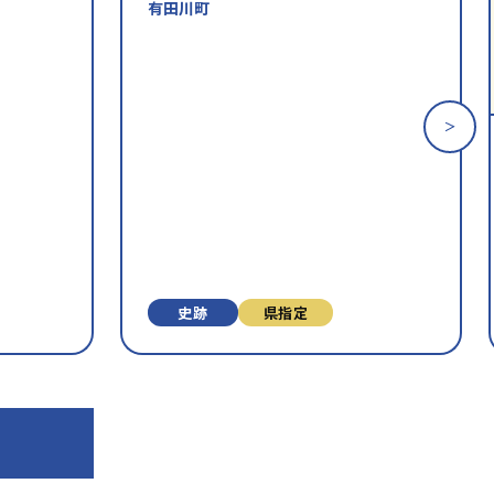
有田川町
財
財
を
を
お
お
気
気
に
に
入
入
り
り
に
に
追
追
加
加
史跡
県指定