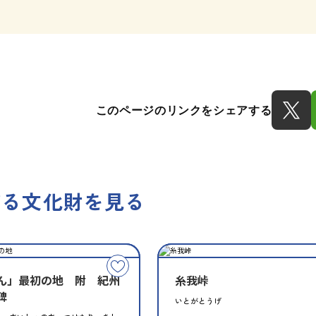
このページのリンクをシェアする
する文化財を見る
種
指
類
定
こ
別
ん」最初の地 附 紀州
糸我峠
の
碑
文
いとがとうげ
化