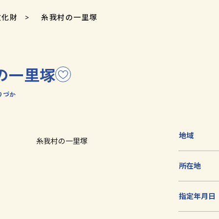
文化財
糸我村の一里塚
の一里塚
こ
の
りづか
文
化
財
を
地域
糸我村の一里塚
お
気
所在地
に
入
り
指定年月日
に
追