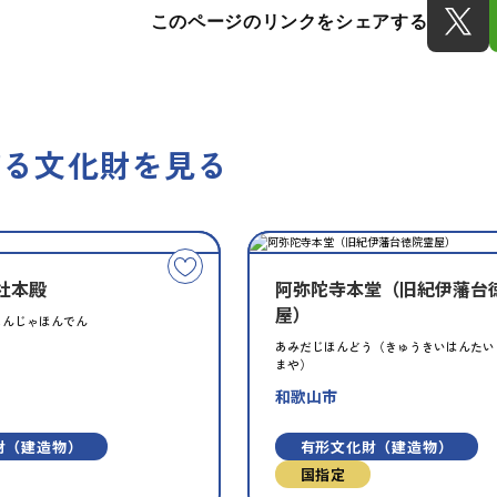
このページのリンクをシェアする
する文化財を見る
種
指
類
定
こ
別
社本殿
阿弥陀寺本堂（旧紀伊藩台
の
屋）
文
じんじゃほんでん
化
あみだじほんどう（きゅうきいはんたい
まや）
財
を
和歌山市
お
財（建造物）
有形文化財（建造物）
気
に
国指定