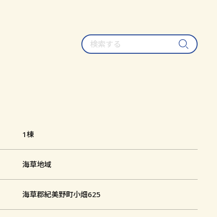
検
索
す
る
1棟
野上八幡宮摂社平野今木神社本殿
海草地域
海草郡紀美野町小畑625