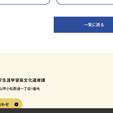
入
り
に
追
一覧に戻る
加
庁生涯学習局文化遺産課
 和歌山市小松原通一丁目1番地
合わせ