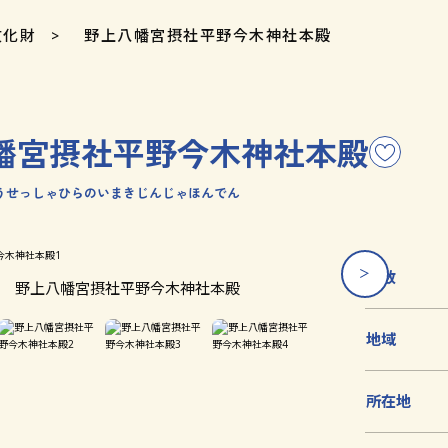
文化財
野上八幡宮摂社平野今木神社本殿
幡宮摂社平野今木神社本殿
こ
の
うせっしゃひらのいまきじんじゃほんでん
文
化
財
を
員数
野上八幡宮摂社平野今木神社本殿
お
気
地域
に
入
り
所在地
に
追