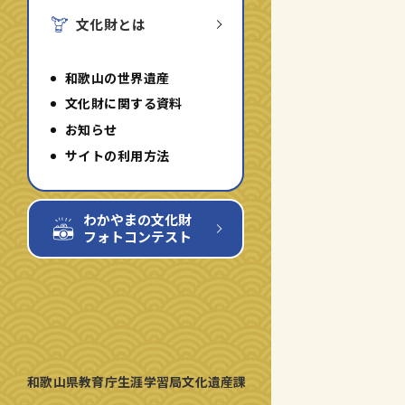
切
切
切
切
文化財とは
り
り
り
り
替
替
替
替
え
え
え
え
る
る
る
る
和歌山の世界遺産
文化財に関する資料
お知らせ
サイトの利用方法
わかやまの文化財
フォトコンテスト
和歌山県教育庁生涯学習局文化遺産課