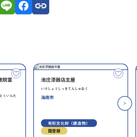
種
指
類
定
こ
こ
別
徳院霊
池庄漆器店主屋
の
の
文
文
いけしょうしっきてんしゅおく
化
化
とくいんた
海南市
財
財
を
を
お
お
有形文化財（建造物）
気
気
に
に
国登録