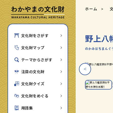
ホーム
野上八
文化財をさがす
文化財マップ
のかみはちまんぐ
テーマからさがす
ス
ス
ス
ス
ラ
ラ
ラ
ラ
注目の文化財
八幡宮摂社平野今木神社本殿
イ
イ
イ
イ
ダ
ダ
ダ
ダ
ー
ー
ー
ー
文化財クイズ
画
画
画
画
像
像
像
像
を
を
を
を
文化財をめぐる
1
2
3
4
枚
枚
枚
枚
目
目
目
目
用語集
に
に
に
に