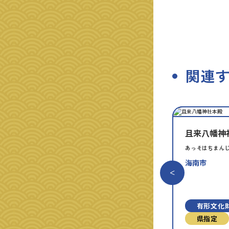
関連
種
指
類
定
別
且来八幡神
あっそはちまん
海南市
有形文化
県指定