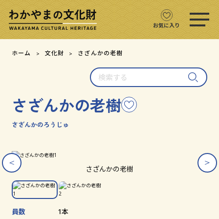
ス
マ
ホ
お気に入り
メ
ニ
文化財をさがす
ホーム
文化財
さざんかの老樹
ュ
ー
検
文化財マップ
を
索
開
す
く
さざんかの老樹
こ
る
テーマからさがす
の
文
さざんかのろうじゅ
注目の文化財
化
財
を
ス
ス
文化財クイズ
お
ラ
ラ
さざんかの老樹
イ
イ
気
ダ
ダ
に
文化財をめぐる
ー
ー
入
画
画
り
像
像
員数
1本
用語集
を
を
に