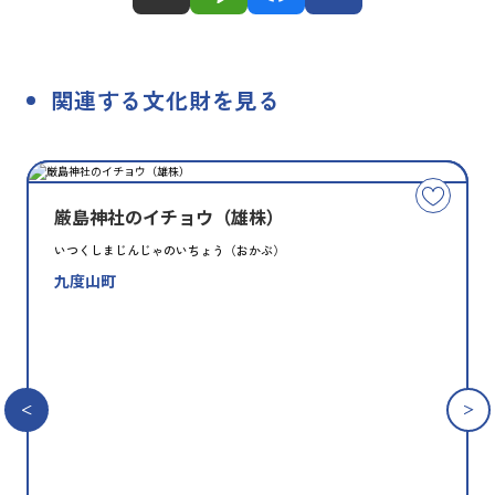
関連する文化財を見る
種
指
類
定
こ
別
の
厳島神社のイチョウ（雄株）
文
いつくしまじんじゃのいちょう（おかぶ）
化
九度山町
財
を
お
気
に
入
り
に
追
加