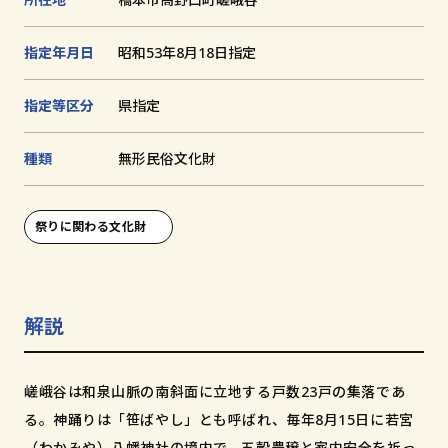
追
加
文化財とは
指定年月日
昭和53年8月18日指定
指定等区分
県指定
和歌山の世界遺産
文化財に関する資料
種類
無形⺠俗⽂化財
お知らせ
サイトの利用方法
祭りに関わる文化財
プライバシーポリシー
サイトマップ
解説
和歌山県教育庁生涯学習局文化遺産課
嵯峨谷は和泉山脈の南斜面に立地する戸数23戸の集落であ
る。神踊りは「笹ばやし」とも呼ばれ、毎年8月15日に若宮
〒640-8585
（わかみや）八幡神社の境内で、五穀豊穣と家内安全を祈っ