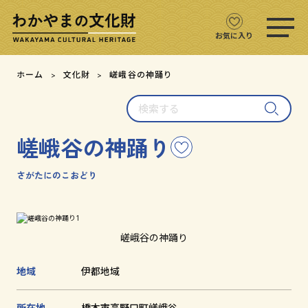
ス
マ
ホ
お気に入り
メ
ニ
文化財をさがす
ホーム
文化財
嵯峨谷の神踊り
ュ
ー
検
文化財マップ
を
索
開
す
く
嵯峨谷の神踊り
こ
る
テーマからさがす
の
文
さがたにのこおどり
注目の文化財
化
財
を
文化財クイズ
お
嵯峨谷の神踊り
気
に
文化財をめぐる
地域
伊都地域
入
り
用語集
に
所在地
橋本市高野口町嵯峨谷