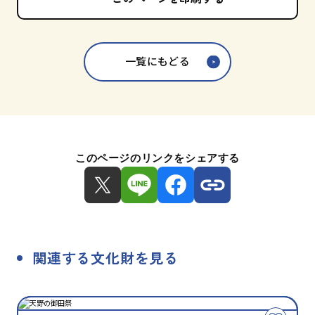
一覧にもどる
このページのリンクをシェアする
関連する文化財を見る
種
指
類
定
こ