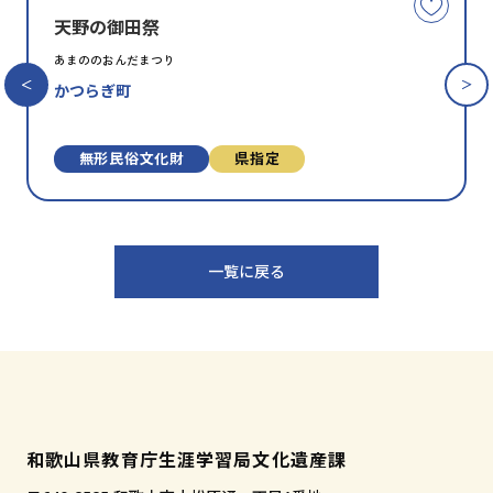
別
の
天野の御田祭
文
あまののおんだまつり
化
かつらぎ町
財
を
お
無形⺠俗⽂化財
県指定
気
に
入
り
に
一覧に戻る
追
加
和歌山県教育庁生涯学習局文化遺産課