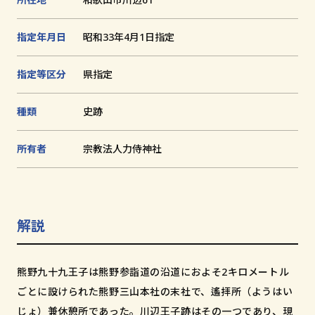
追
加
文化財とは
指定年月日
昭和33年4月1日指定
指定等区分
県指定
和歌山の世界遺産
文化財に関する資料
種類
史跡
お知らせ
所有者
宗教法人力侍神社
サイトの利用方法
プライバシーポリシー
サイトマップ
解説
熊野九十九王子は熊野参詣道の沿道におよそ2キロメートル
和歌山県教育庁生涯学習局文化遺産課
ごとに設けられた熊野三山本社の末社で、遙拝所（ようはい
〒640-8585
じょ）兼休憩所であった。川辺王子跡はその一つであり、現