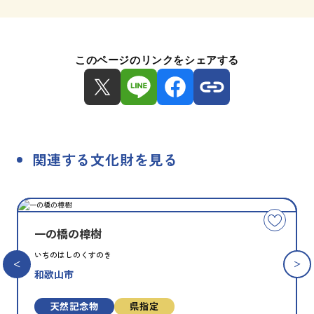
このページのリンクをシェアする
関連する文化財を見る
種
指
類
定
こ
別
の
一の橋の樟樹
文
いちのはしのくすのき
化
和歌山市
財
を
お
天然記念物
県指定