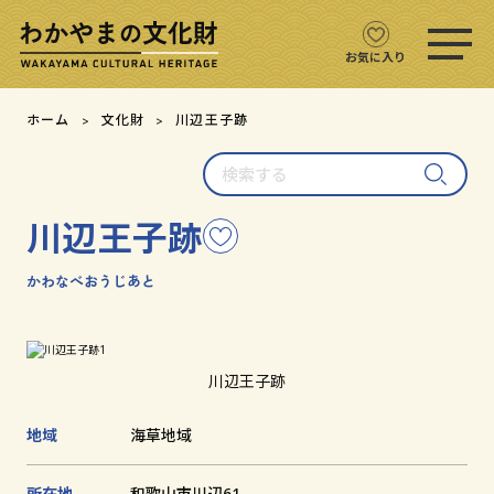
ス
マ
ホ
お気に入り
メ
ニ
文化財をさがす
ホーム
文化財
川辺王子跡
ュ
ー
検
文化財マップ
を
索
開
す
く
川辺王子跡
こ
る
テーマからさがす
の
文
かわなべおうじあと
注目の文化財
化
財
を
文化財クイズ
お
川辺王子跡
気
に
文化財をめぐる
地域
海草地域
入
り
用語集
に
所在地
和歌山市川辺61