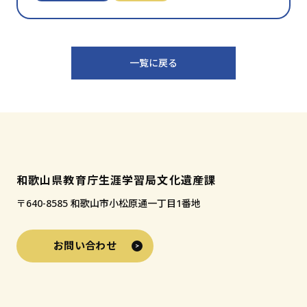
気
に
入
り
一覧に戻る
に
追
加
和歌山県教育庁生涯学習局文化遺産課
〒640-8585 和歌山市小松原通一丁目1番地
お問い合わせ