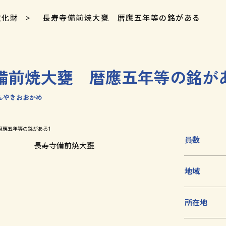
文化財
長寿寺備前焼大甕 暦應五年等の銘がある
備前焼大甕 暦應五年等の銘が
んやきおおかめ
員数
長寿寺備前焼大甕
地域
所在地