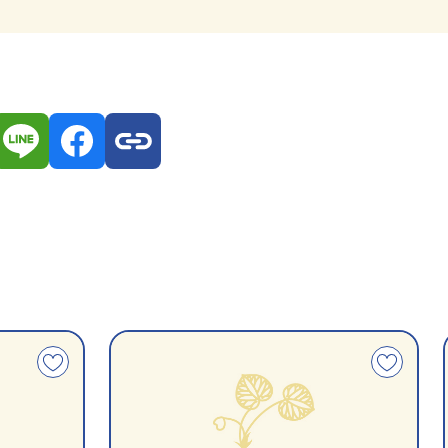
種
指
類
定
こ
こ
別
の
の
文
文
化
化