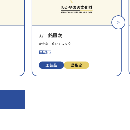
財
財
を
を
お
お
気
気
に
に
刀 銘国次
入
入
り
り
かたな めいくにつぐ
に
に
田辺市
追
追
加
加
⼯芸品
県指定