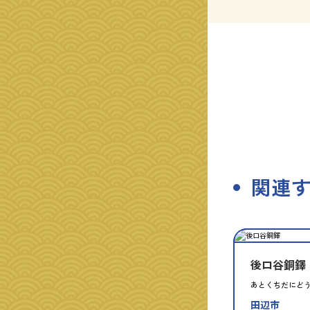
関連
種
指
類
定
別
後ロ谷銅鐸
あとくちだにど
田辺市