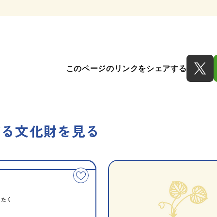
このページのリンクをシェアする
する文化財を見る
種
指
類
定
こ
別
の
文
うたく
化