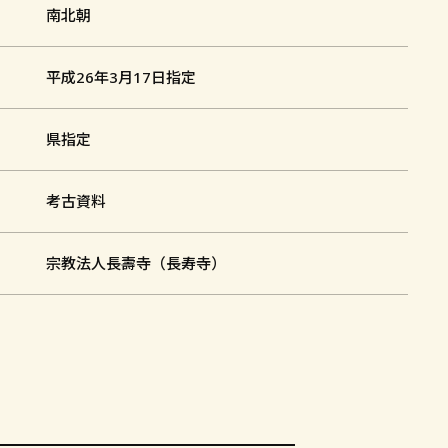
加
南北朝
平成26年3月17日指定
県指定
考古資料
宗教法人長壽寺（長寿寺）