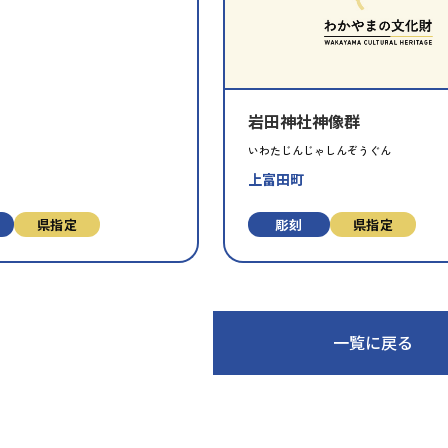
財
を
お
気
に
岩田神社神像群
入
り
いわたじんじゃしんぞうぐん
に
上富田町
追
加
県指定
彫刻
県指定
一覧に戻る