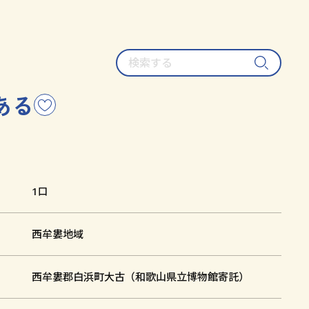
検
索
す
ある
こ
る
の
文
化
財
を
1口
お
気
西牟婁地域
に
入
り
西牟婁郡白浜町大古（和歌山県立博物館寄託）
に
追