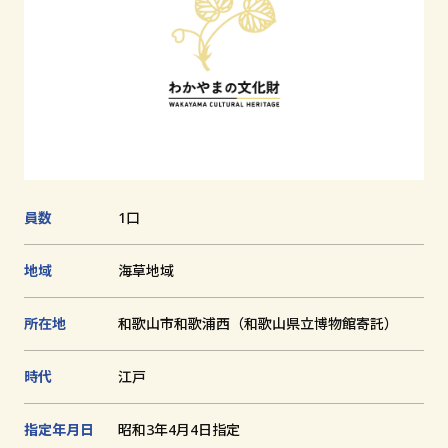
に
追
文化財とは
加
和歌山の世界遺産
文化財に関する資料
お知らせ
員数
1口
サイトの利用方法
プライバシーポリシー
地域
海草地域
サイトマップ
所在地
和歌山市和歌浦西（和歌山県立博物館寄託）
時代
江戸
和歌山県教育庁生涯学習局文化遺産課
指定年月日
昭和3年4月4日指定
〒640-8585