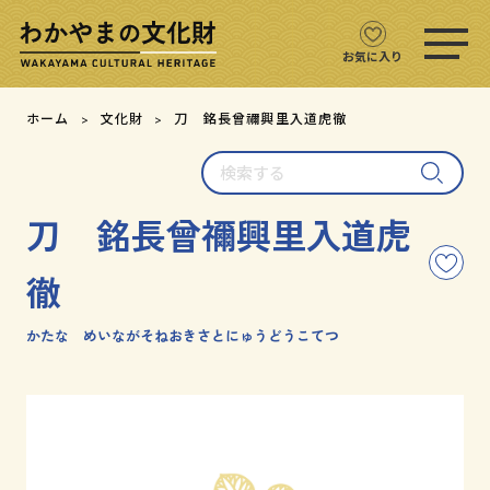
ス
マ
ホ
お気に入り
メ
ニ
文化財をさがす
ホーム
文化財
刀 銘長曾禰興里入道虎徹
ュ
ー
検
文化財マップ
を
索
開
す
く
刀 銘長曾禰興里入道虎
る
テーマからさがす
こ
徹
の
注目の文化財
文
化
かたな めいながそねおきさとにゅうどうこてつ
財
文化財クイズ
を
お
文化財をめぐる
気
に
入
用語集
り