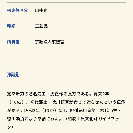
和歌山市小松原通一丁目1番地
指定等区分
国指定
種類
⼯芸品
所有者
宗教法人東照宮
解説
寛文新刀の著名刀工・虎徹作の長刀である。寛文2年
（1662）、初代藩主・徳川頼宣が命じて造らせたという伝承
がある。昭和2年（1927）5月、紀州徳川家第十六代当主・
徳川頼貞により奉納された。（和歌山県文化財ガイドブッ
ク）