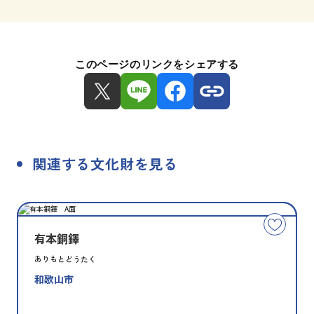
このページのリンクをシェアする
関連する文化財を見る
種
指
類
定
こ
別
の
有本銅鐸
文
ありもとどうたく
化
和歌山市
財
を
お