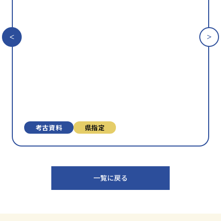
気
に
入
り
に
追
加
考古資料
県指定
一覧に戻る