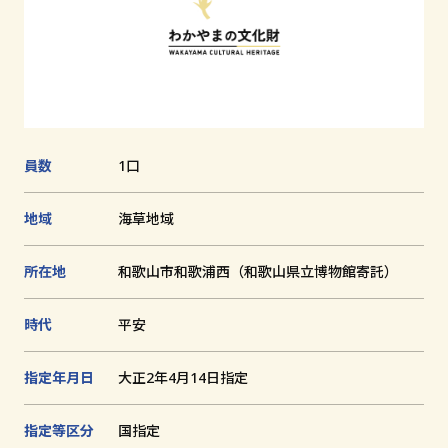
追
加
文化財とは
和歌山の世界遺産
文化財に関する資料
員数
1口
お知らせ
地域
海草地域
サイトの利用方法
プライバシーポリシー
所在地
和歌山市和歌浦西（和歌山県立博物館寄託）
サイトマップ
時代
平安
指定年月日
大正2年4月14日指定
和歌山県教育庁生涯学習局文化遺産課
指定等区分
国指定
〒640-8585