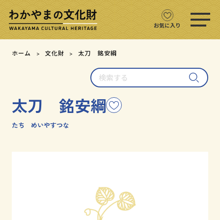
ス
マ
ホ
お気に入り
メ
ニ
文化財をさがす
ホーム
文化財
太刀 銘安綱
ュ
ー
検
文化財マップ
を
索
開
す
く
太刀 銘安綱
こ
る
テーマからさがす
の
文
たち めいやすつな
注目の文化財
化
財
を
文化財クイズ
お
気
に
文化財をめぐる
入
り
用語集
に