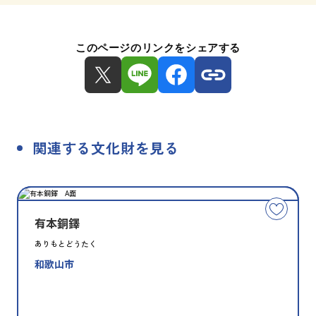
このページのリンクをシェアする
関連する文化財を見る
種
指
類
定
こ
別
の
有本銅鐸
文
ありもとどうたく
化
和歌山市
財
を
お
気