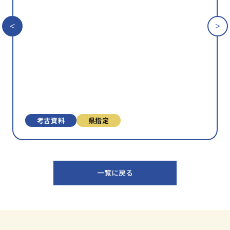
に
入
り
に
追
加
考古資料
県指定
一覧に戻る