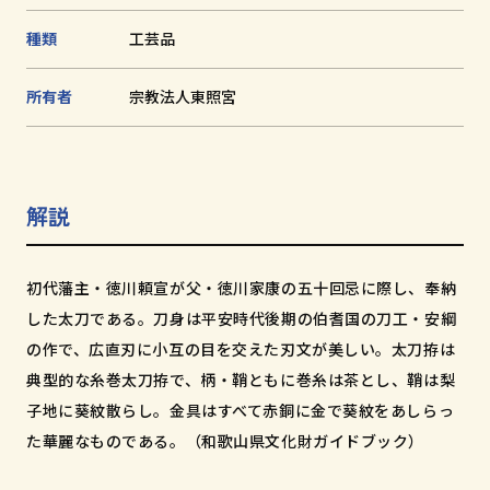
和歌山市小松原通一丁目1番地
種類
⼯芸品
所有者
宗教法人東照宮
解説
初代藩主・徳川頼宣が父・徳川家康の五十回忌に際し、奉納
した太刀である。刀身は平安時代後期の伯耆国の刀工・安綱
の作で、広直刃に小互の目を交えた刃文が美しい。太刀拵は
典型的な糸巻太刀拵で、柄・鞘ともに巻糸は茶とし、鞘は梨
子地に葵紋散らし。金具はすべて赤銅に金で葵紋をあしらっ
た華麗なものである。（和歌山県文化財ガイドブック）