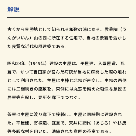
和歌山市小松原通一丁目1番地
解説
古くから景勝地として知られる和歌の浦にある、雲蓋院（う
んがいいん）山の西に所在する住宅で、当地の景観を活かし
た良質な近代和風建築である。
昭和24年（1949年）建設の主屋は、平屋建、入母屋造、瓦
葺で、かつて吉田家が営んだ病院が当地に疎開した際の離れ
として利用された。主屋は主棟と北棟が直交し、主棟の西側
には二間続きの座敷を、東側には丸窓を備えた軽快な意匠の
居室等を配し、要所を廊下でつなぐ。
茶室は主屋に渡り廊下で接続し、主屋と同時期に建設され
た。平屋建、寄棟造、瓦葺で、天井に網代（あじろ）や杉皮
等多彩な材を用いた、洗練された意匠の茶室である。