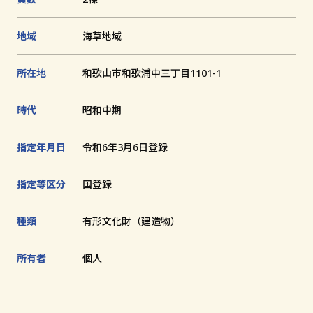
に
追
文化財とは
地域
海草地域
加
所在地
和歌山市和歌浦中三丁目1101-1
和歌山の世界遺産
文化財に関する資料
時代
昭和中期
お知らせ
指定年月日
令和6年3月6日登録
サイトの利用方法
プライバシーポリシー
指定等区分
国登録
サイトマップ
種類
有形文化財（建造物）
所有者
個人
和歌山県教育庁生涯学習局文化遺産課
〒640-8585