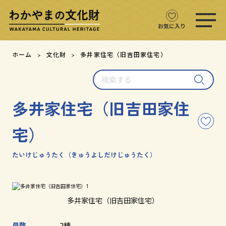
ス
マ
ホ
お気に入り
メ
ニ
文化財をさがす
ホーム
文化財
多井家住宅（旧吉田家住宅）
ュ
ー
検
文化財マップ
を
索
開
す
く
多井家住宅（旧吉田家住
る
テーマからさがす
こ
宅）
の
注目の文化財
文
化
たいけじゅうたく（きゅうよしだけじゅうたく）
財
文化財クイズ
を
お
文化財をめぐる
気
多井家住宅（旧吉田家住宅）
に
入
用語集
り
員数
2棟