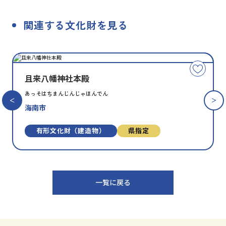
関連する文化財を見る
種
指
類
定
こ
別
の
且来八幡神社本殿
文
あっそはちまんじんじゃほんでん
化
海南市
財
を
お
有形文化財（建造物）
県指定
気
に
入
り
一覧に戻る
に
追
加