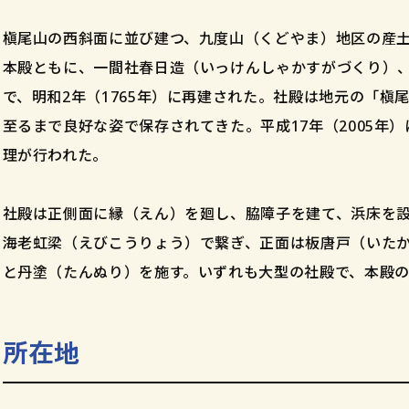
槇尾山の西斜面に並び建つ、九度山（くどやま）地区の産
本殿ともに、一間社春日造（いっけんしゃかすがづくり）
で、明和2年（1765年）に再建された。社殿は地元の「槇
至るまで良好な姿で保存されてきた。平成17年（2005年
理が行われた。
社殿は正側面に縁（えん）を廻し、脇障子を建て、浜床を
海老虹梁（えびこうりょう）で繋ぎ、正面は板唐戸（いた
と丹塗（たんぬり）を施す。いずれも大型の社殿で、本殿の
所在地