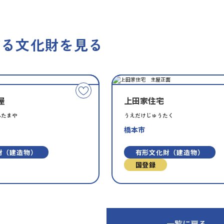
する文化財を見る
種
指
類
定
こ
別
屋
上田家住宅
の
文
んたまや
うえだけじゅうたく
化
橋本市
財
を
財（建造物）
有形文化財（建造物）
お
国登録
気
に
入
り
に
一覧に戻る