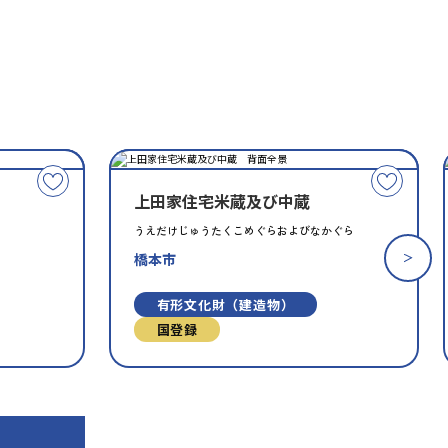
種
指
類
定
こ
こ
別
上田家住宅米蔵及び中蔵
の
の
文
文
うえだけじゅうたくこめぐらおよびなかぐら
化
化
橋本市
財
財
を
を
有形文化財（建造物）
お
お
国登録
気
気
に
に
入
入
り
り
に
に