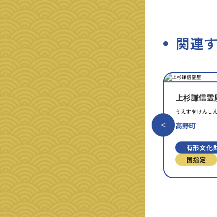
関連
種
指
類
定
別
上杉謙信霊
うえすぎけんし
高野町
有形文化
国指定