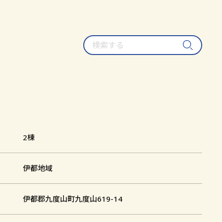
検
索
す
る
2棟
槇尾山明神社
伊都地域
伊都郡九度山町九度山619-14