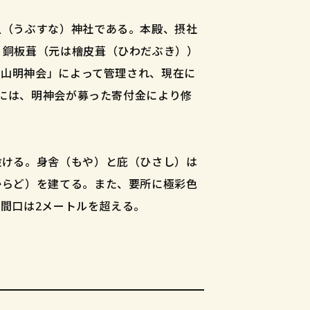
土（うぶすな）神社である。本殿、摂社
、銅板葺（元は檜皮葺（ひわだぶき））
尾山明神会」によって管理され、現在に
）には、明神会が募った寄付金により修
設ける。身舎（もや）と庇（ひさし）は
からど）を建てる。また、要所に極彩色
間口は2メートルを超える。