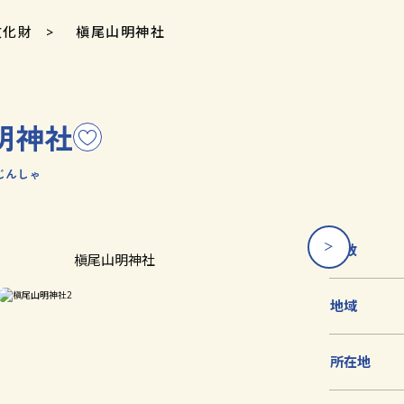
文化財
槇尾山明神社
明神社
こ
の
じんしゃ
文
化
財
を
員数
槇尾山明神社
お
気
地域
に
入
り
所在地
に
追