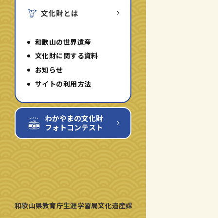
切
切
文化財とは
り
り
替
替
え
え
る
る
和歌山の世界遺産
文化財に関する資料
お知らせ
サイトの利用方法
わかやまの文化財
フォトコンテスト
和歌山県教育庁生涯学習局文化遺産課