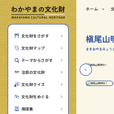
ホーム
槇尾山
文化財をさがす
文化財マップ
まきおやまみょう
テーマからさがす
ス
ス
ラ
ラ
注目の文化財
槇尾山明神社
イ
イ
ダ
ダ
ー
ー
文化財クイズ
画
画
像
像
を
を
文化財をめぐる
1
2
枚
枚
目
目
用語集
に
に